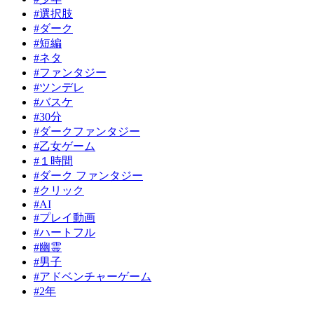
#選択肢
#ダーク
#短編
#ネタ
#ファンタジー
#ツンデレ
#バスケ
#30分
#ダークファンタジー
#乙女ゲーム
#１時間
#ダーク ファンタジー
#クリック
#AI
#プレイ動画
#ハートフル
#幽霊
#男子
#アドベンチャーゲーム
#2年