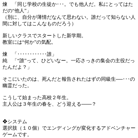
煉 「同じ学校の生徒か･･･。でも他人だ。私にとってはた
だの“他人”」
（別に、自分が薄情だなんて思わない。誰だって知らない人
間に対してはこんなものだろう）
新しいクラスでスタートした新学期。
教室には“何か”の気配。
煉 「････････････誰」
純 「“誰”って、ひどいなー。一応さっきの集会の主役だっ
たんだよ？」
そこにいたのは、死んだと報告されたはずの同級生──･･･の
幽霊だった。
こうして始まった高校２年生。
主人公は３年生の春を、どう迎える───？
❖システム
選択肢（１０個）でエンディングが変化するアドベンチャー
ゲームです。