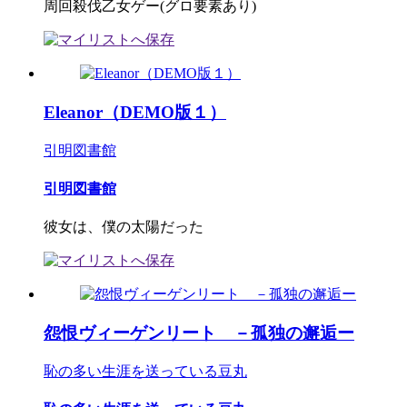
周回殺伐乙女ゲー(グロ要素あり)
Eleanor（DEMO版１）
引明図書館
引明図書館
彼女は、僕の太陽だった
怨恨ヴィーゲンリート －孤独の邂逅ー
恥の多い生涯を送っている豆丸