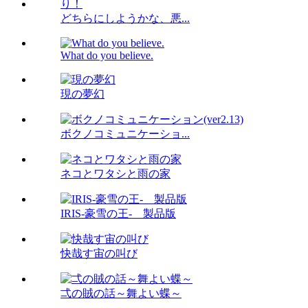
どちらにしようかな、悪...
What do you believe.
現の夢幻
ボクノコミュニケーショ...
ネコとワタシと雨の家
IRIS-豪雪の王- 製品版
快哉す宙の叫び
弌の賊の話～舞よい蝶～