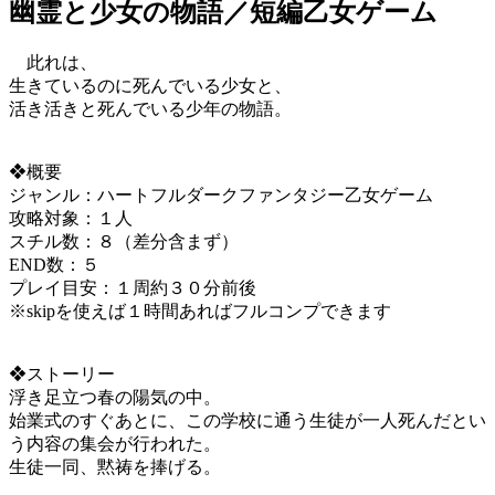
幽霊と少女の物語／短編乙女ゲーム
此れは、
生きているのに死んでいる少女と、
活き活きと死んでいる少年の物語。
❖概要
ジャンル：ハートフルダークファンタジー乙女ゲーム
攻略対象：１人
スチル数：８（差分含まず）
END数：５
プレイ目安：１周約３０分前後
※skipを使えば１時間あればフルコンプできます
❖ストーリー
浮き足立つ春の陽気の中。
始業式のすぐあとに、この学校に通う生徒が一人死んだとい
う内容の集会が行われた。
生徒一同、黙祷を捧げる。