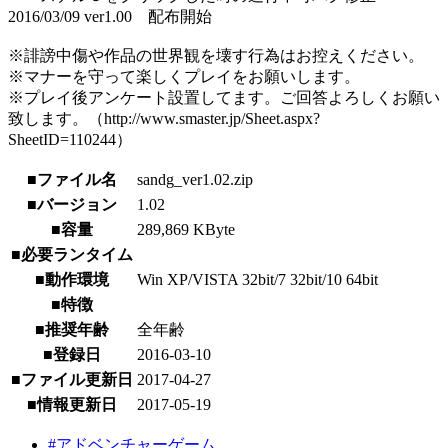
2016/03/09 ver1.00 配布開始
※誹謗中傷や作品の世界観を壊す行為はお控えください。
※マナーを守って楽しくプレイをお願いします。
※プレイ後アンケート設置してます。ご回答よろしくお願い
致します。（http://www.smaster.jp/Sheet.aspx?
SheetID=110244）
■ファイル名
sandg_ver1.02.zip
■バージョン
1.02
■容量
289,869 KByte
■必要ランタイム
■動作環境
Win XP/VISTA 32bit/7 32bit/10 64bit
■特徴
■推奨年齢
全年齢
■登録日
2016-03-10
■ファイル更新日
2017-04-27
■情報更新日
2017-05-19
#アドベンチャーゲーム