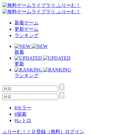
新着ゲーム
更新ゲーム
ランキング
新着
更新
ランキング
#ホラー
#探索
#レトロ
ふりーむ！ＩＤ登録（無料）
ログイン