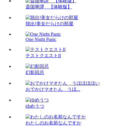
斎国華譚 【体験版】
脱出!美女だらけの部屋
One Night Panic
テストクエストII
幻影回忌
おでかけマオたん うほ...
ゆめうつ
わたしのお名前なんですか