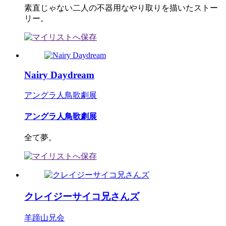
素直じゃない二人の不器用なやり取りを描いたストー
リー。
Nairy Daydream
アングラ人鳥歌劇展
アングラ人鳥歌劇展
全て夢。
クレイジーサイコ兄さんズ
羊蹄山兄会