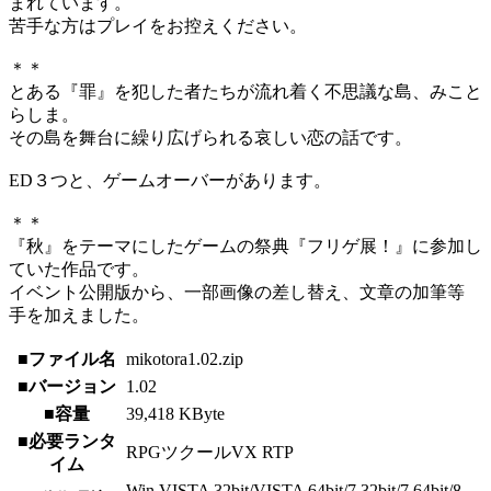
まれています。
苦手な方はプレイをお控えください。
＊＊
とある『罪』を犯した者たちが流れ着く不思議な島、みこと
らしま。
その島を舞台に繰り広げられる哀しい恋の話です。
ED３つと、ゲームオーバーがあります。
＊＊
『秋』をテーマにしたゲームの祭典『フリゲ展！』に参加し
ていた作品です。
イベント公開版から、一部画像の差し替え、文章の加筆等
手を加えました。
■ファイル名
mikotora1.02.zip
■バージョン
1.02
■容量
39,418 KByte
■必要ランタ
RPGツクールVX RTP
イム
Win VISTA 32bit/VISTA 64bit/7 32bit/7 64bit/8