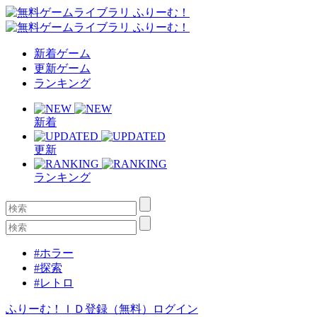
新着ゲーム
更新ゲーム
ランキング
新着
更新
ランキング
#ホラー
#探索
#レトロ
ふりーむ！ＩＤ登録（無料）
ログイン