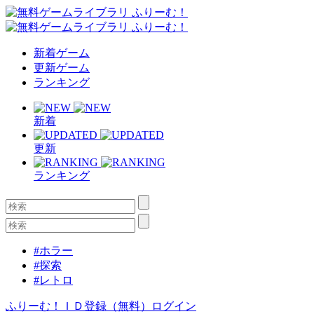
新着ゲーム
更新ゲーム
ランキング
新着
更新
ランキング
#ホラー
#探索
#レトロ
ふりーむ！ＩＤ登録（無料）
ログイン