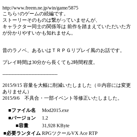
http://www.freem.ne.jp/win/game/5875
こちら↑のゲームの続編です。
ストーリーそのものは繋がっていませんが、
キャラクター同士の関係等は 前作を踏まえていただいた方
が分かりやすいかも知れません。
昔のラノベ、あるいはＴＲＰＧリプレイ風のお話です。
プレイ時間は30分から長くても2時間程度。
------------------------------------
2015/9/15 容量を大幅に削減いたしました（※内容には変更
ありません）
2015/9/6 不具合・一部イベント等修正いたしました。
■ファイル名
Mod2015.exe
■バージョン
1.2
■容量
31,928 KByte
■必要ランタイム
RPGツクールVX Ace RTP