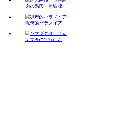
肉の階段 体験版
猟奇的パラノイア
ヤマダのぼうけん