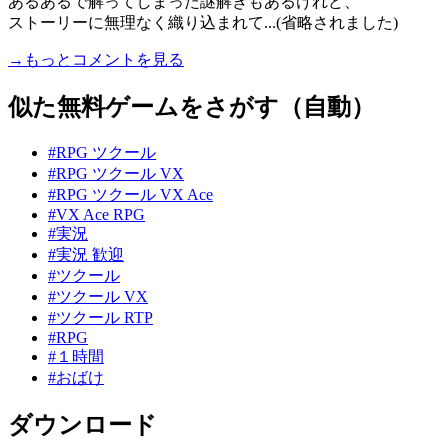
あるあるで解ってしまった謎解きもあるけれど、
ストーリーに無理なく織り込まれて...(省略されました)
→もっとコメントを見る
似た無料ゲームをさがす（自動）
#RPG ツクール
#RPG ツクール VX
#RPG ツクール VX Ace
#VX Ace RPG
#実況
#実況 歓迎
#ツクール
#ツクール VX
#ツクール RTP
#RPG
#１時間
#おばけ
ダウンロード