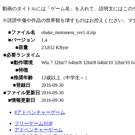
動画のタイトルには「ゲーム名」を入れて、説明文にはこのゲ
※誹謗中傷や作品の世界観を壊すものはお控えください。マ
■ファイル名
obake_motomeru_ver1.4.zip
■バージョン
1.4
■容量
23,832 KByte
■必要ランタイム
■動作環境
Win 7 32bit/7 64bit/8 32bit/8 64bit/10 32bit/10 6
■特徴
■推奨年齢
12歳以上（中学生～）
■登録日
2016-09-30
■ファイル更新日
2016-09-30
■情報更新日
2016-09-30
#アドベンチャーゲーム
フリーゲームTOP
アドベンチャーゲーム