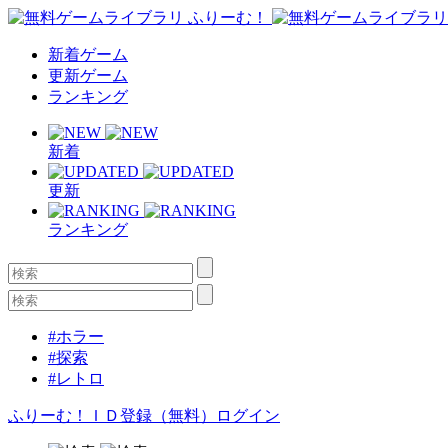
新着ゲーム
更新ゲーム
ランキング
新着
更新
ランキング
#ホラー
#探索
#レトロ
ふりーむ！ＩＤ登録（無料）
ログイン