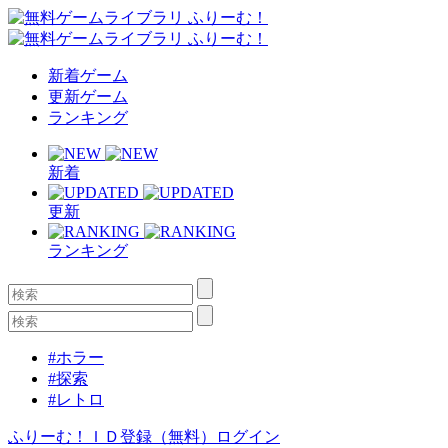
新着ゲーム
更新ゲーム
ランキング
新着
更新
ランキング
#ホラー
#探索
#レトロ
ふりーむ！ＩＤ登録（無料）
ログイン