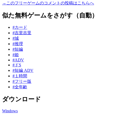
→このフリーゲームのコメントの投稿はこちらへ
似た無料ゲームをさがす（自動）
#カード
#吉里吉里
#城
#推理
#短編
#姫
#ADV
#ドS
#短編 ADV
#１時間
#フリー版
#全年齢
ダウンロード
Windows