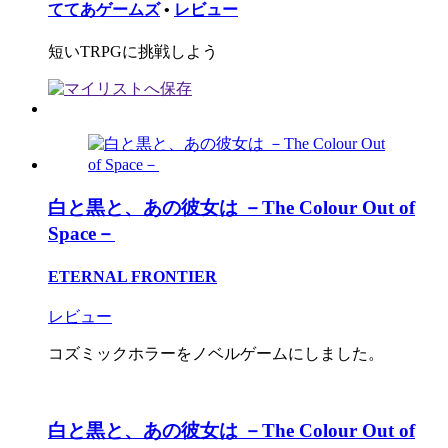
ててあゲームズ
•
レビュー
短いTRPGに挑戦しよう
白と黒と、あの彼女は －The Colour Out of
Space－
ETERNAL FRONTIER
レビュー
コズミックホラーをノベルゲームにしました。
白と黒と、あの彼女は －The Colour Out of