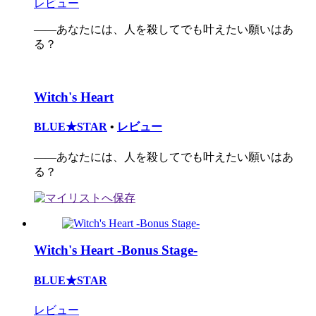
レビュー
――あなたには、人を殺してでも叶えたい願いはあ
る？
Witch's Heart
BLUE★STAR
•
レビュー
――あなたには、人を殺してでも叶えたい願いはあ
る？
Witch's Heart -Bonus Stage-
BLUE★STAR
レビュー