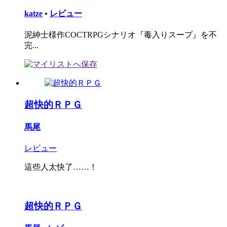
katze
•
レビュー
泥紳士様作COCTRPGシナリオ『毒入りスープ』を不
完...
超快的ＲＰＧ
馬尾
レビュー
這些人太快了……！
超快的ＲＰＧ