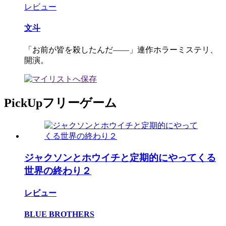
レビュー
文斗
「お前が皆を殺したんだ――」連作ホラーミステリ、
開演。
PickUpフリーゲーム
ジャクソンとホウイチと定期的にやってくる
世界の終わり２
レビュー
BLUE BROTHERS