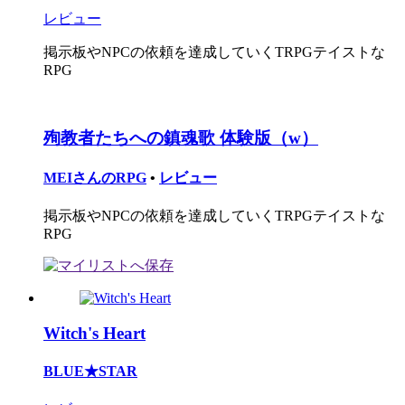
レビュー
掲示板やNPCの依頼を達成していくTRPGテイストな
RPG
殉教者たちへの鎮魂歌 体験版（w）
MEIさんのRPG
•
レビュー
掲示板やNPCの依頼を達成していくTRPGテイストな
RPG
Witch's Heart
BLUE★STAR