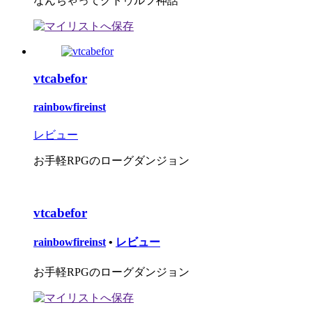
なんちゃってクトゥルフ神話
vtcabefor
rainbowfireinst
レビュー
お手軽RPGのローグダンジョン
vtcabefor
rainbowfireinst
•
レビュー
お手軽RPGのローグダンジョン