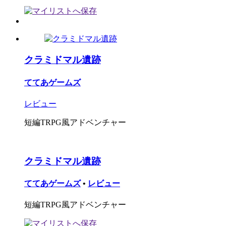
クラミドマル遺跡
ててあゲームズ
レビュー
短編TRPG風アドベンチャー
クラミドマル遺跡
ててあゲームズ
•
レビュー
短編TRPG風アドベンチャー