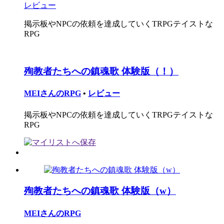
レビュー
掲示板やNPCの依頼を達成していくTRPGテイストな
RPG
殉教者たちへの鎮魂歌 体験版（！）
MEIさんのRPG
•
レビュー
掲示板やNPCの依頼を達成していくTRPGテイストな
RPG
殉教者たちへの鎮魂歌 体験版（w）
MEIさんのRPG