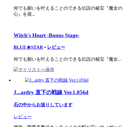
何でも願いを叶えることのできる伝説の秘宝『魔女の
心』を巡...
Witch's Heart -Bonus Stage-
BLUE★STAR
•
レビュー
何でも願いを叶えることのできる伝説の秘宝『魔女...
J...ardry 直下の戦線 Ver.1.056d
石の中からお送りしています
レビュー