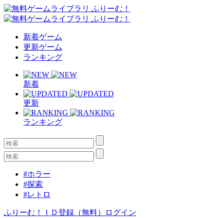
新着ゲーム
更新ゲーム
ランキング
新着
更新
ランキング
#ホラー
#探索
#レトロ
ふりーむ！ＩＤ登録（無料）
ログイン