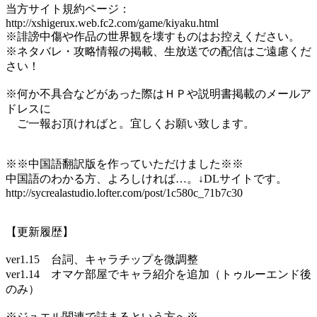
当方サイト規約ページ：
http://xshigerux.web.fc2.com/game/kiyaku.html
※誹謗中傷や作品の世界観を壊すものはお控えください。
※ネタバレ・攻略情報の掲載、生放送での配信はご遠慮くだ
さい！
※何か不具合などがあった際はＨＰや説明書掲載のメールア
ドレスに
ご一報お頂ければと。宜しくお願い致します。
※※中国語翻訳版を作っていただけました※※
中国語のわかる方、よろしければ…。↓DLサイトです。
http://sycrealastudio.lofter.com/post/1c580c_71b7c30
【更新履歴】
ver1.15 台詞、キャラチップを微調整
ver1.14 オマケ部屋でキャラ紹介を追加（トゥルーエンド後
のみ）
※ジュエル関連で詰まるという方へ※