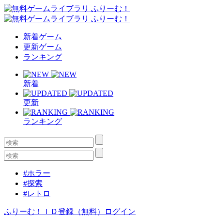
新着ゲーム
更新ゲーム
ランキング
新着
更新
ランキング
#ホラー
#探索
#レトロ
ふりーむ！ＩＤ登録（無料）
ログイン