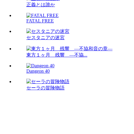
正義とは誰か
FATAL FREE
セスタニアの迷宮
東方１ヶ月 残響 ―不協...
Dangeon 40
セーラの冒険物語