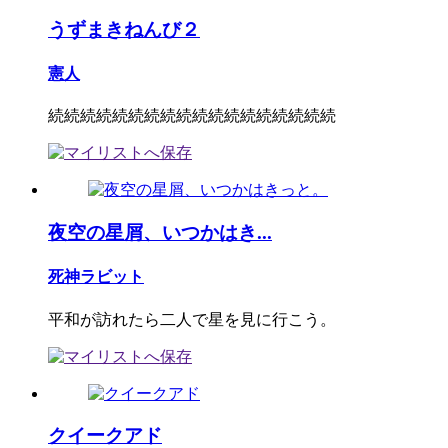
うずまきねんび２
憲人
続続続続続続続続続続続続続続続続続続
夜空の星屑、いつかはき...
死神ラビット
平和が訪れたら二人で星を見に行こう。
クイークアド