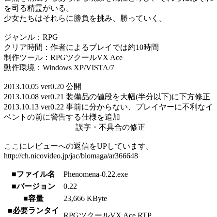
を司る精霊がいる。
少女たちはそれらに勝負を挑み、勝っていく。
ジャンル：RPG
クリア時間：作者によるプレイでは約10時間
制作ツール：RPGツクールVX Ace
動作環境：Windows XP/VISTA/7
2013.10.05 ver0.20 公開
2013.10.08 ver0.21 装備品の値段を大幅(半分以下)に下方修正
2013.10.13 ver0.22 事前に分からない、プレイヤーに不利なイ
ベントの前に警告する仕様を追加
誤字・不具合の修正
ここにレビューへの返信をUPしています。
http://ch.nicovideo.jp/jac/blomaga/ar366648
■ファイル名
Phenomena-0.22.exe
■バージョン
0.22
■容量
23,666 KByte
■必要ランタイ
RPGツクールVX Ace RTP