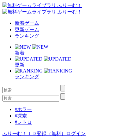
新着ゲーム
更新ゲーム
ランキング
新着
更新
ランキング
#ホラー
#探索
#レトロ
ふりーむ！ＩＤ登録（無料）
ログイン