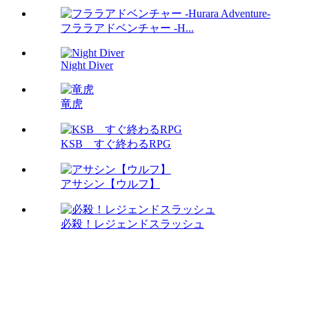
フララアドベンチャー -H...
Night Diver
竜虎
KSB すぐ終わるRPG
アサシン【ウルフ】
必殺！レジェンドスラッシュ