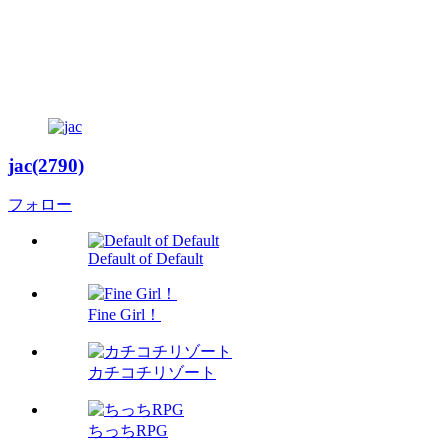
jac(2790)
フォロー
Default of Default
Fine Girl！
カチコチリゾート
ちっちRPG