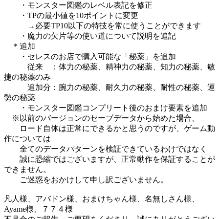
・モンスター図鑑のレベル表記を修正
・TPの最小値を10ポイントに変更
→必要TP10以下の特技を常に使うことができます
・魔力の欠片等の使い道について説明を追記
＊追加
・セレスのお店で購入可能な「秘薬」を追加
従来 ：体力の秘薬、精神力の秘薬、知力の秘薬、敏
捷の秘薬のみ
追加分：腕力の秘薬、耐久力の秘薬、耐性の秘薬、運
勢の秘薬
・モンスター図鑑コンプリート後のおまけ要素を追加
※以前のバージョンのセーブデータから始めた場合、
ロード自体は正常にできるかと思うのですが、ゲーム動
作については
全てのデータパターンを検証できているわけではなく
誠に恐縮ではございますが、正常動作を保証することが
できません。
ご迷惑をおかけして申し訳ございません。
凡人様、アバドン様、おまけちゃん様、名無しさん様、
Ayame様、７７４様