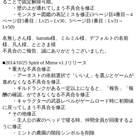
ることで固定解除可能。
・壁の上が通れてしまう不具合を修正
・モンスター図鑑の表記ミスを修正(3ページ目4番目～4
ページ目5番目：Lv25～Lv30、5ページ目1番目：Lv31～
Lv50)
名無しさん様、harratta様、ミルミル様、デフォルトの名前
様、凡人様、ととさま様
不具合のご報告、誠にありがとうございました。
■2014/10/25 Spirit of Mirror v1.1リリース
＊重大な不具合修正
・アーネストの依頼選択で「いいえ」を選ぶとゲームが
進めなくなる不具合を修正
・ギルドランクがある一定以上になると、「報告」「報
酬の確認」ができなくなる不具合を修正
・キャラクターの武器レベルがゲームロード時に初期値
に戻ってしまう不具合を修正
＊その他修正
・主人公の家のベッドで寝る時、仲間全員が回復するよ
うに修正
・ミントの農園の階段シンボルを削除