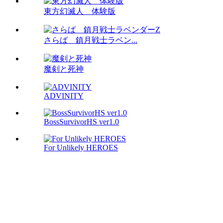
東方幻滅人 体験版
さらば 鎮月戦士ラベン...
魔剣と死神
ADVINITY
BossSurvivorHS ver1.0
For Unlikely HEROES