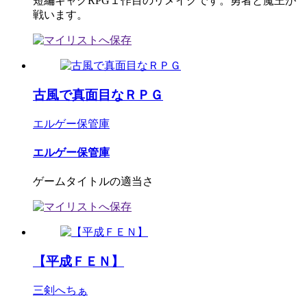
短編ギャグRPG１作目のリメイクです。勇者と魔王が
戦います。
古風で真面目なＲＰＧ
エルゲー保管庫
エルゲー保管庫
ゲームタイトルの適当さ
【平成ＦＥＮ】
三剣へちぁ