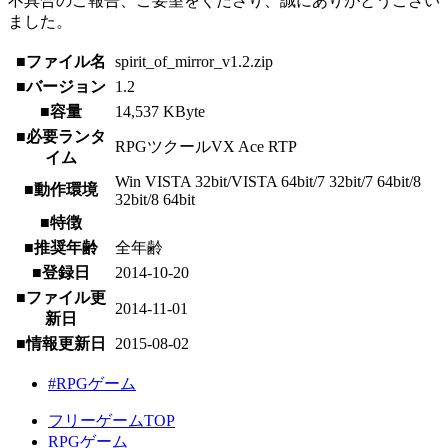
不具合のご報告、ご要望をくださり、誠にありがとうござい
ました。
■ファイル名
spirit_of_mirror_v1.2.zip
■バージョン
1.2
■容量
14,537 KByte
■必要ランタ
RPGツクールVX Ace RTP
イム
Win VISTA 32bit/VISTA 64bit/7 32bit/7 64bit/8
■動作環境
32bit/8 64bit
■特徴
■推奨年齢
全年齢
■登録日
2014-10-20
■ファイル更
2014-11-01
新日
■情報更新日
2015-08-02
#RPGゲーム
フリーゲームTOP
RPGゲーム