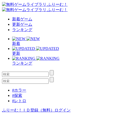
新着ゲーム
更新ゲーム
ランキング
新着
更新
ランキング
#ホラー
#探索
#レトロ
ふりーむ！ＩＤ登録（無料）
ログイン