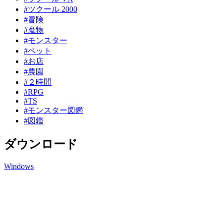
#ツクール 2000
#冒険
#魔物
#モンスター
#ペット
#お店
#農園
#２時間
#RPG
#TS
#モンスター図鑑
#図鑑
ダウンロード
Windows