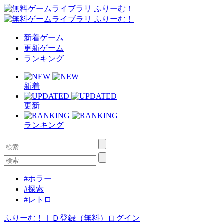
新着ゲーム
更新ゲーム
ランキング
新着
更新
ランキング
#ホラー
#探索
#レトロ
ふりーむ！ＩＤ登録（無料）
ログイン