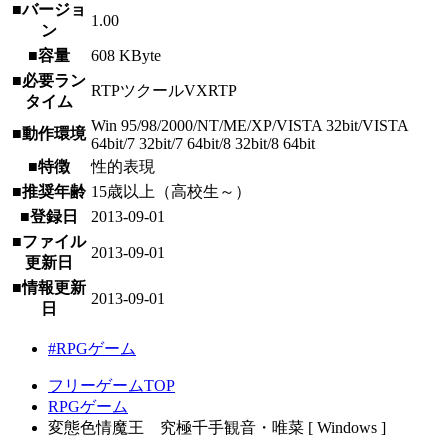
■バージョ
1.00
ン
■容量
608 KByte
■必要ラン
RTPツクールVXRTP
タイム
Win 95/98/2000/NT/ME/XP/VISTA 32bit/VISTA
■動作環境
64bit/7 32bit/7 64bit/8 32bit/8 64bit
■特徴
性的表現
■推奨年齢
15歳以上（高校生～）
■登録日
2013-09-01
■ファイル
2013-09-01
更新日
■情報更新
2013-09-01
日
#RPGゲーム
フリーゲームTOP
RPGゲーム
変態色情魔王 究極千手観音・唯菜 [ Windows ]