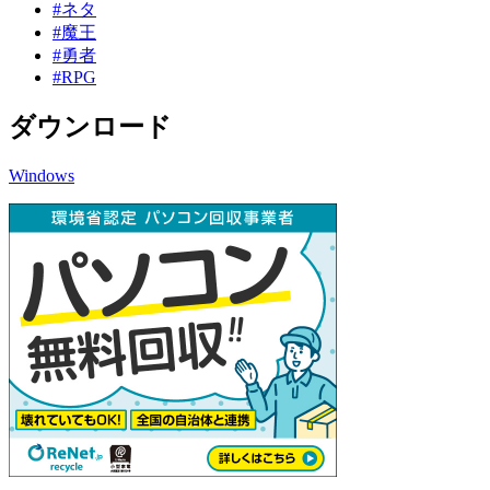
#ネタ
#魔王
#勇者
#RPG
ダウンロード
Windows