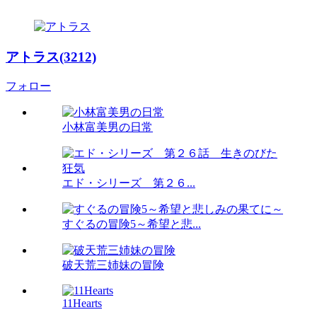
アトラス(3212)
フォロー
小林富美男の日常
エド・シリーズ 第２６...
すぐるの冒険5～希望と悲...
破天荒三姉妹の冒険
11Hearts