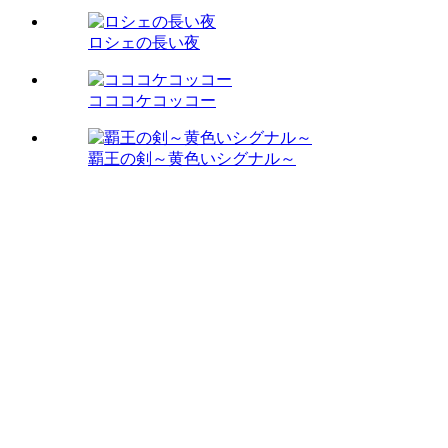
ロシェの長い夜
コココケコッコー
覇王の剣～黄色いシグナル～