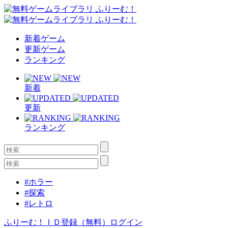
新着ゲーム
更新ゲーム
ランキング
新着
更新
ランキング
#ホラー
#探索
#レトロ
ふりーむ！ＩＤ登録（無料）
ログイン