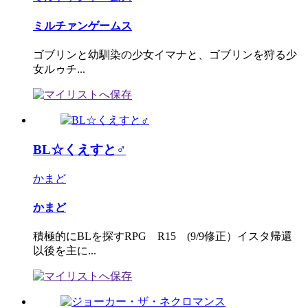
ミルチァンゲームス
ゴブリンと幼馴染の少女イマナと、ゴブリンを狩る少
女ルゥチ...
BL☆くえすと♂
かまど
かまど
積極的にBLを探すRPG R15 (9/9修正）イスタ帰還
以後を主に...