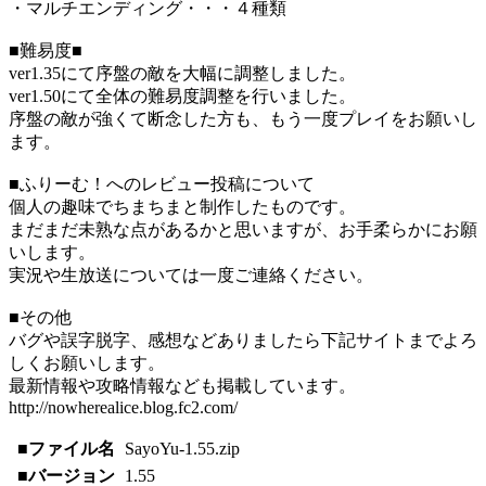
・マルチエンディング・・・４種類
■難易度■
ver1.35にて序盤の敵を大幅に調整しました。
ver1.50にて全体の難易度調整を行いました。
序盤の敵が強くて断念した方も、もう一度プレイをお願いし
ます。
■ふりーむ！へのレビュー投稿について
個人の趣味でちまちまと制作したものです。
まだまだ未熟な点があるかと思いますが、お手柔らかにお願
いします。
実況や生放送については一度ご連絡ください。
■その他
バグや誤字脱字、感想などありましたら下記サイトまでよろ
しくお願いします。
最新情報や攻略情報なども掲載しています。
http://nowherealice.blog.fc2.com/
■ファイル名
SayoYu-1.55.zip
■バージョン
1.55