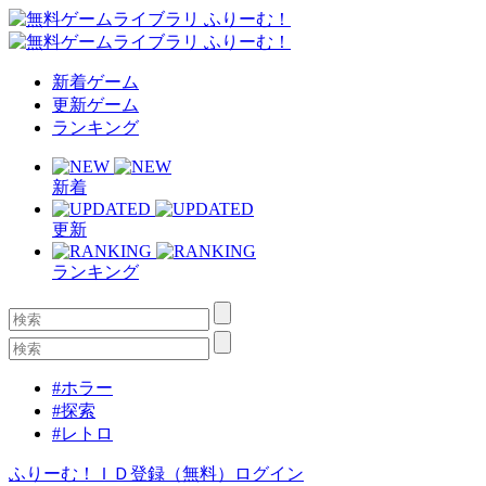
新着ゲーム
更新ゲーム
ランキング
新着
更新
ランキング
#ホラー
#探索
#レトロ
ふりーむ！ＩＤ登録（無料）
ログイン