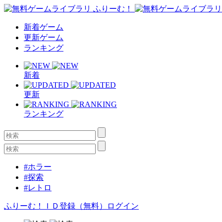
新着ゲーム
更新ゲーム
ランキング
新着
更新
ランキング
#ホラー
#探索
#レトロ
ふりーむ！ＩＤ登録（無料）
ログイン