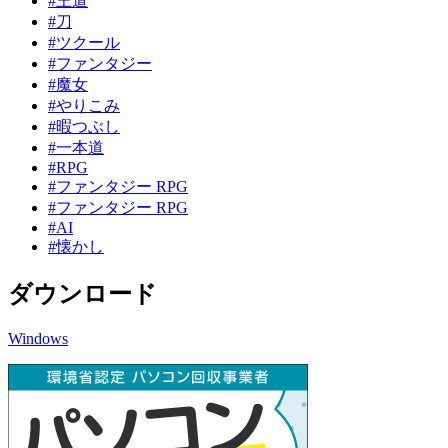
#王道
#刀
#ツクール
#ファンタジー
#魔女
#やりこみ
#暇つぶし
#一本道
#RPG
#ファンタジー RPG
#ファンタジー RPG
#AI
#懐かし
ダウンロード
Windows