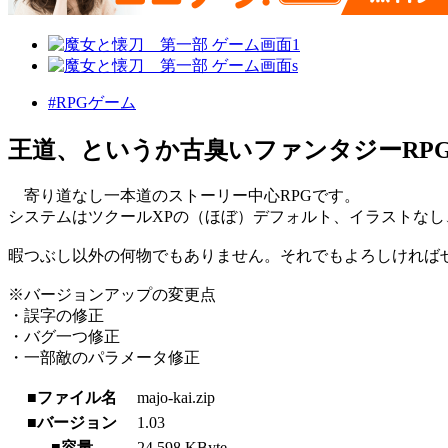
#RPGゲーム
王道、というか古臭いファンタジーRP
寄り道なし一本道のストーリー中心RPGです。
システムはツクールXPの（ほぼ）デフォルト、イラストなし、
暇つぶし以外の何物でもありません。それでもよろしければ
※バージョンアップの変更点
・誤字の修正
・バグ一つ修正
・一部敵のパラメータ修正
■ファイル名
majo-kai.zip
■バージョン
1.03
■容量
24,598 KByte