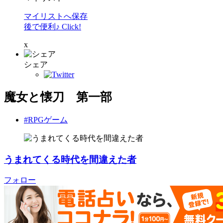
マイリストへ保存
後で便利♪ Click!
x
シェア
魔女と懐刀 第一部
#RPGゲーム
うまれてくる時代を間違えた者
フォロー