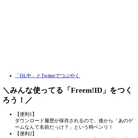
「DL中」とTwitterでつぶやく
＼みんな使ってる「
Freem!ID
」をつく
ろう！／
【便利1】
ダウンロード履歴が保存されるので、後から「あのゲ
ームなんて名前だっけ？」という時ベンリ！
【便利2】