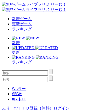
新着ゲーム
更新ゲーム
ランキング
新着
更新
ランキング
#ホラー
#探索
#レトロ
ふりーむ！ＩＤ登録（無料）
ログイン