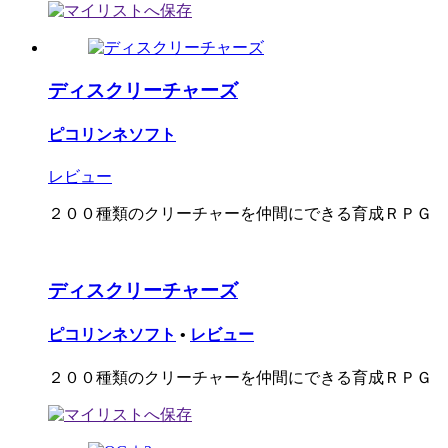
ディスクリーチャーズ
ピコリンネソフト
レビュー
２００種類のクリーチャーを仲間にできる育成ＲＰＧ
ディスクリーチャーズ
ピコリンネソフト
•
レビュー
２００種類のクリーチャーを仲間にできる育成ＲＰＧ