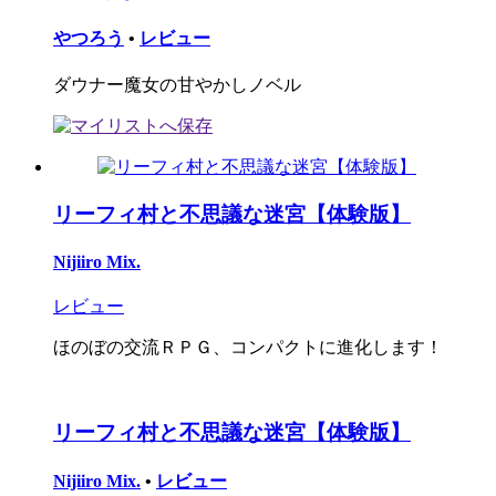
やつろう
•
レビュー
ダウナー魔女の甘やかしノベル
リーフィ村と不思議な迷宮【体験版】
Nijiiro Mix.
レビュー
ほのぼの交流ＲＰＧ、コンパクトに進化します！
リーフィ村と不思議な迷宮【体験版】
Nijiiro Mix.
•
レビュー