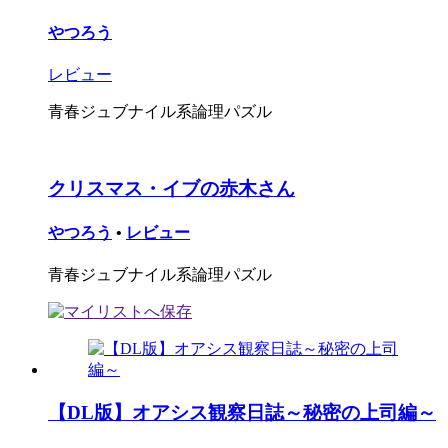
やつろう
レビュー
青春ジュブナイル系論理パズル
クリスマス・イブの赤木さん
やつろう
•
レビュー
青春ジュブナイル系論理パズル
【DL版】オアシス観察日誌～秘密の上司編～