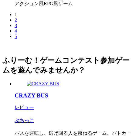
アクション風RPG風ゲーム
1
2
3
4
5
ふりーむ！ゲームコンテスト参加ゲー
ムを遊んでみませんか？
CRAZY BUS
レビュー
ぶちっこ
バスを運転し、逃げ回る人を撥ねるゲーム。パトカー