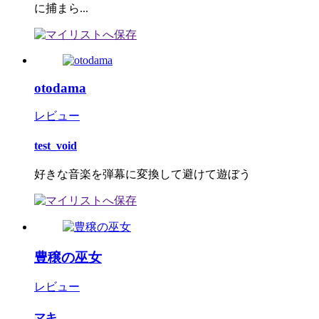
に捕まら...
otodama
レビュー
test_void
好きな音楽を弾幕に変換して避けて遊ぼう
豊穣の巫女
レビュー
マキ