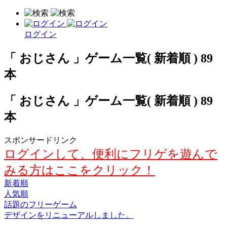
ログイン
「 おじさん 」ゲーム一覧( 新着順 ) 89
本
「 おじさん 」ゲーム一覧( 新着順 ) 89
本
スポンサードリンク
ログインして、便利にフリゲを遊んで
みる方はここをクリック！
新着順
人気順
話題のフリーゲーム
デザインをリニューアルしました。