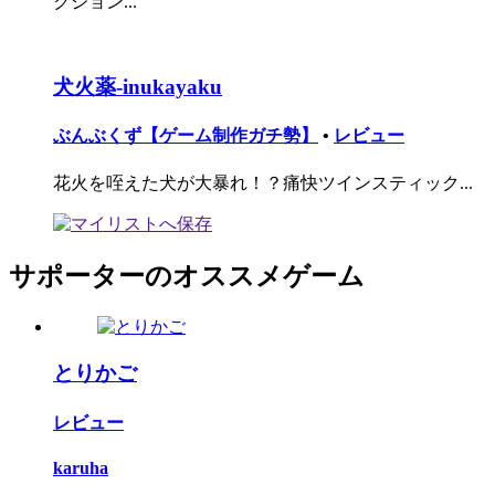
クション...
犬火薬-inukayaku
ぶんぶくず【ゲーム制作ガチ勢】
•
レビュー
花火を咥えた犬が大暴れ！？痛快ツインスティック...
サポーターのオススメゲーム
とりかご
レビュー
karuha