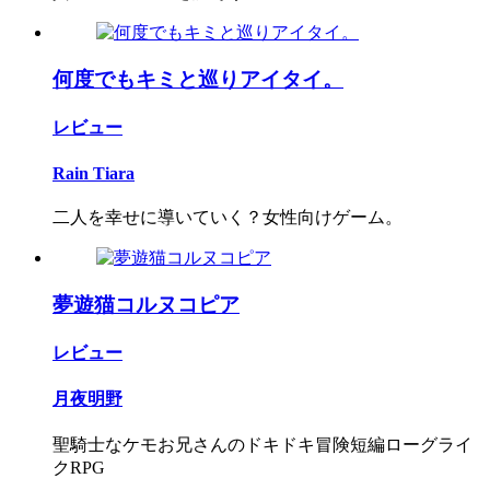
何度でもキミと巡りアイタイ。
レビュー
Rain Tiara
二人を幸せに導いていく？女性向けゲーム。
夢遊猫コルヌコピア
レビュー
月夜明野
聖騎士なケモお兄さんのドキドキ冒険短編ローグライ
クRPG