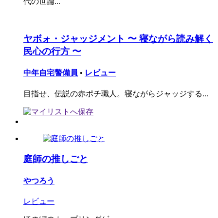
代の世論...
ヤボォ・ジャッジメント 〜 寝ながら読み解く
民心の行方 〜
中年自宅警備員
•
レビュー
目指せ、伝説の赤ポチ職人。寝ながらジャッジする...
庭師の推しごと
やつろう
レビュー