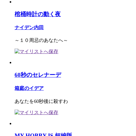
棺桶時計の動く夜
ナイデン内田
～１０周忌のあなたへ～
60秒のセレナーデ
箱庭のイデア
あなたを60秒後に殺すわ
MY HOBBY IS 短編版