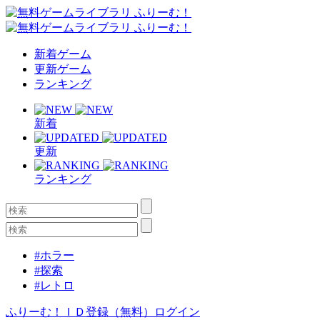
新着ゲーム
更新ゲーム
ランキング
新着
更新
ランキング
#ホラー
#探索
#レトロ
ふりーむ！ＩＤ登録（無料）
ログイン