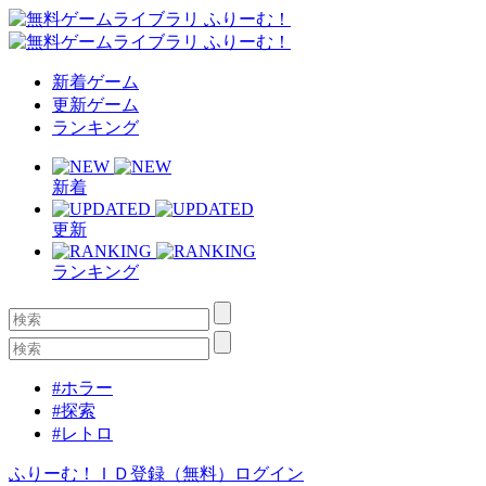
新着ゲーム
更新ゲーム
ランキング
新着
更新
ランキング
#ホラー
#探索
#レトロ
ふりーむ！ＩＤ登録（無料）
ログイン