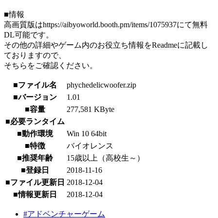
■情報
高画質版はhttps://aibyoworld.booth.pm/items/1075937にて無料
DL可能です。
その他の詳細やゲーム内のお役立ち情報をReadmeに記載し
ておりますので、
そちらをご確認ください。
■ファイル名
phychedelicwoofer.zip
■バージョン
1.01
■容量
277,581 KByte
■必要ランタイム
■動作環境
Win 10 64bit
■特徴
バイオレンス
■推奨年齢
15歳以上（高校生～）
■登録日
2018-11-16
■ファイル更新日
2018-12-04
■情報更新日
2018-12-04
#アドベンチャーゲーム