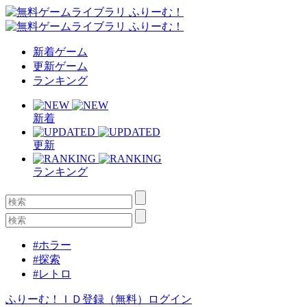
新着ゲーム
更新ゲーム
ランキング
新着
更新
ランキング
#ホラー
#探索
#レトロ
ふりーむ！ＩＤ登録（無料）
ログイン