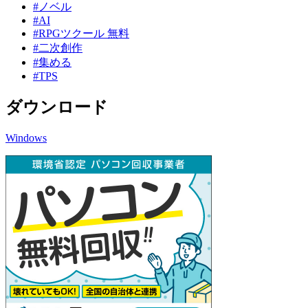
#ノベル
#AI
#RPGツクール 無料
#二次創作
#集める
#TPS
ダウンロード
Windows