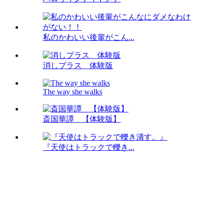
私のかわいい後輩がこん...
消しプラス 体験版
The way she walks
斎国華譚 【体験版】
『天使はトラックで轢き...