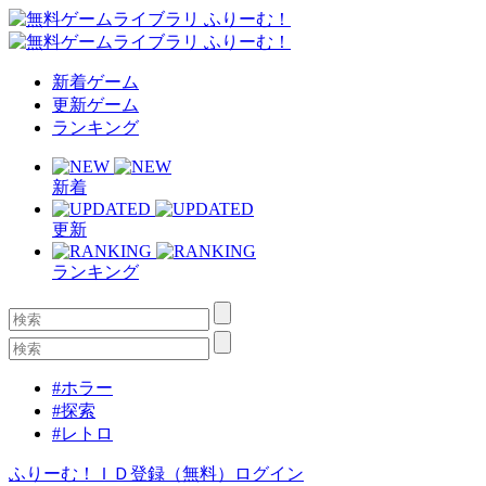
新着ゲーム
更新ゲーム
ランキング
新着
更新
ランキング
#ホラー
#探索
#レトロ
ふりーむ！ＩＤ登録（無料）
ログイン