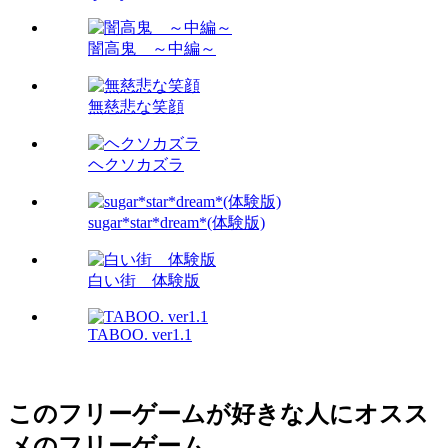
闇高鬼 ～中編～
無慈悲な笑顔
ヘクソカズラ
sugar*star*dream*(体験版)
白い街 体験版
TABOO. ver1.1
このフリーゲームが好きな人にオスス
メのフリーゲーム