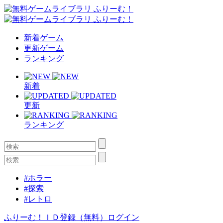
新着ゲーム
更新ゲーム
ランキング
新着
更新
ランキング
#ホラー
#探索
#レトロ
ふりーむ！ＩＤ登録（無料）
ログイン