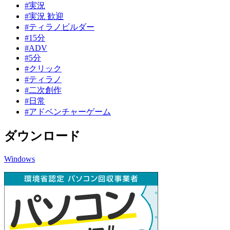
#実況
#実況 歓迎
#ティラノビルダー
#15分
#ADV
#5分
#クリック
#ティラノ
#二次創作
#日常
#アドベンチャーゲーム
ダウンロード
Windows