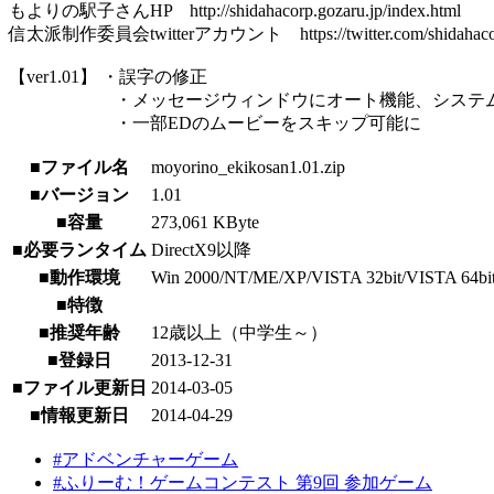
もよりの駅子さんHP http://shidahacorp.gozaru.jp/index.html
信太派制作委員会twitterアカウント https://twitter.com/shidahaco
【ver1.01】 ・誤字の修正
・メッセージウィンドウにオート機能、システム
・一部EDのムービーをスキップ可能に
■ファイル名
moyorino_ekikosan1.01.zip
■バージョン
1.01
■容量
273,061 KByte
■必要ランタイム
DirectX9以降
■動作環境
Win 2000/NT/ME/XP/VISTA 32bit/VISTA 64bit/7
■特徴
■推奨年齢
12歳以上（中学生～）
■登録日
2013-12-31
■ファイル更新日
2014-03-05
■情報更新日
2014-04-29
#アドベンチャーゲーム
#ふりーむ！ゲームコンテスト 第9回 参加ゲーム