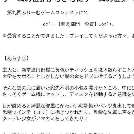
第九回ふりーむゲームコンテストにて
｡o○ﾟ+｡【萌え部門 金賞】｡o○ﾟ+｡
を受賞することができました！プレイしてくださった方々、
【あらすじ】
主人公、新堂進は部屋に黄色いティッシュを撒き散らすこと
大学をサボることしかしない親の金をドブに捨てるどうしよ
そんな進の元に届いた宛先不明の小包を開けたところ、中に
さっそくゲーム機にセットし、ディスクを起動すると意識を
目が醒めると綺麗な部屋にかわいい幼馴染がパンツ丸出しで
黒髪ツインテ（ロリ）に抱きつかれたり、乳袋な先輩に声を
クーデレ少女がアマガミをしてきたり！