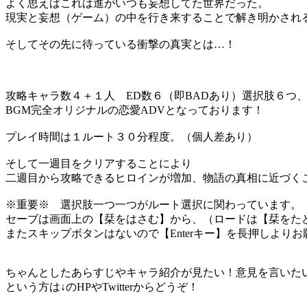
よく思えばこれは進がいつも妄想してた世界だった。
現実と妄想（ゲーム）の中を行き来することで解き明かされ
そしてその先に待っている衝撃の真実とは…！
攻略キャラ数４＋１人 ED数６（即BADあり）選択肢６つ
BGM完全オリジナルの恋愛ADVとなっております！
プレイ時間は１ルート３０分程度。（個人差あり）
そして一週目をクリアすることにより
二週目から攻略できるヒロインが増加、物語の真相に近づ
※重要※ 選択肢一つ一つがルート選択に関わっています。
セーブは画面上の【栞をはさむ】から、（ロードは【栞をた
またスキップボタンはないので【Enterキー】を長押しより
ちゃんとしたあらすじやキャラ紹介が見たい！意見を言いた
という方は↓のHPやTwitterからどうぞ！