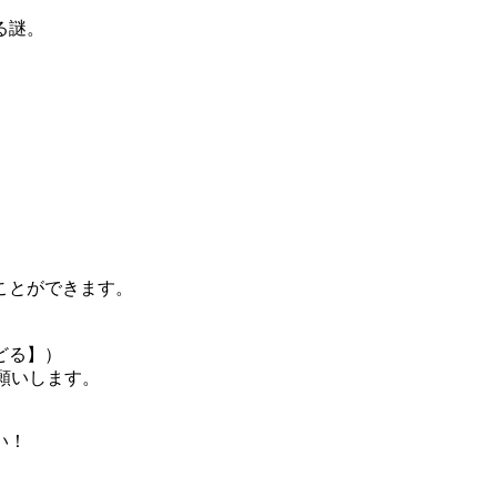
る謎。
、
くことができます。
どる】）
お願いします。
い！