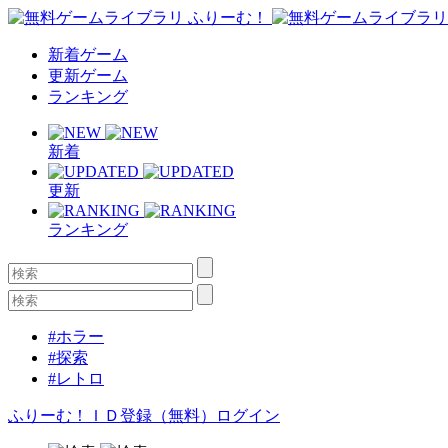
新着ゲーム
更新ゲーム
ランキング
新着
更新
ランキング
#ホラー
#探索
#レトロ
ふりーむ！ＩＤ登録（無料）
ログイン