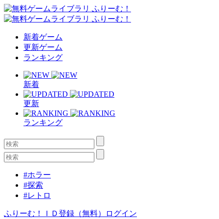
新着ゲーム
更新ゲーム
ランキング
新着
更新
ランキング
#ホラー
#探索
#レトロ
ふりーむ！ＩＤ登録（無料）
ログイン