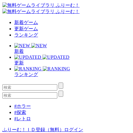
新着ゲーム
更新ゲーム
ランキング
新着
更新
ランキング
#ホラー
#探索
#レトロ
ふりーむ！ＩＤ登録（無料）
ログイン