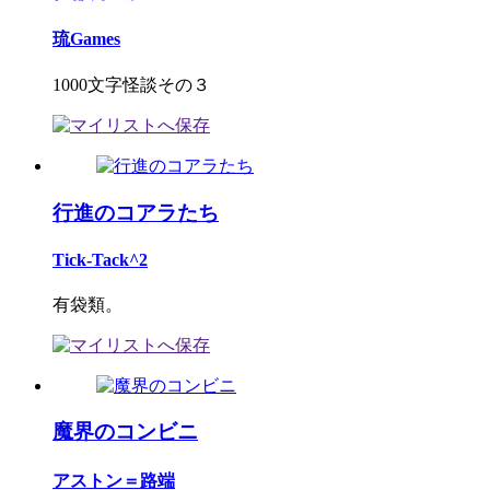
琉Games
1000文字怪談その３
行進のコアラたち
Tick-Tack^2
有袋類。
魔界のコンビニ
アストン＝路端