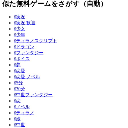
似た無料ゲームをさがす（自動）
#実況
#実況 歓迎
#少女
#少年
#ティラノスクリプト
#ドラゴン
#ファンタジー
#ボイス
#夢
#恋愛
#恋愛 ノベル
#5分
#30分
#中世ファンタジー
#恋
#ノベル
#ティラノ
#娘
#中世