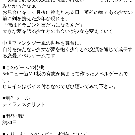
みたかったなぁ」
お見合いを１ヶ月後に控えたある日、英雄の娘である少女の
前に剣を携えた少年が現れる。
「俺はドラゴンと友だちになるんだ」
大きな夢を語る少年との出会いが少女を変えていく――
中世ファンタジー風の世界を舞台に、
自分を持たない少女が夢を抱く少年との交流を通じて成長す
る恋愛ノベルゲームです。
■このゲームの特徴
5chニュー速VIP板の有志が集まって作ったノベルゲームで
す。
ヒロインはボイス付きなのでぜひ聴いてみて下さい。
■制作ツール
ティラノスクリプト
■開発期間
約80日
■ふりーむ！へのレビュー投稿について