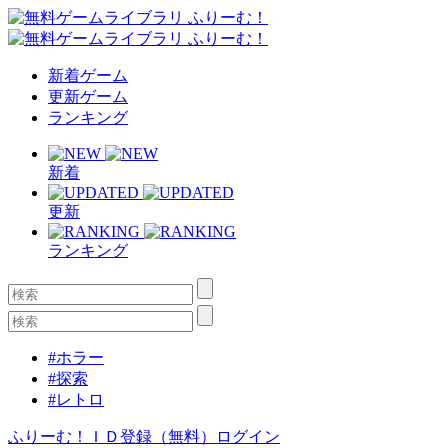
新着ゲーム
更新ゲーム
ランキング
新着
更新
ランキング
#ホラー
#探索
#レトロ
ふりーむ！ＩＤ登録（無料）
ログイン