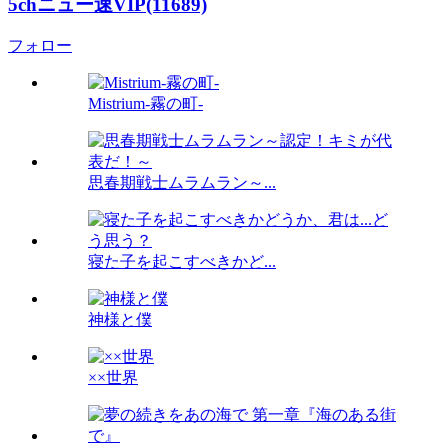
5chニュー速VIP(11689)
フォロー
Mistrium-霧の町-
思春期戦士ムラムラン～...
寝た子を起こすべきかど...
神様と僕
××世界