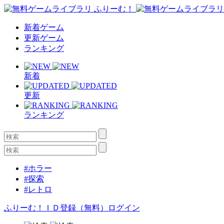
新着ゲーム
更新ゲーム
ランキング
新着
更新
ランキング
#ホラー
#探索
#レトロ
ふりーむ！ＩＤ登録（無料）
ログイン