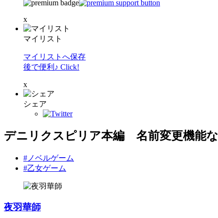
x
マイリスト
マイリストへ保存
後で便利♪ Click!
x
シェア
デニリクスピリア本編 名前変更機能
#ノベルゲーム
#乙女ゲーム
夜羽華師