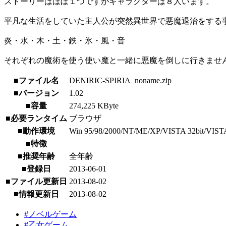
ストーリーはほぼ１つですがキャラクターは８人います。
平凡な生活をしていた主人公が突然異世界で悪魔退治をする
炎・水・木・土・鉄・氷・風・音
それぞれの魔術を使う使い魔と一緒に悪魔を倒しに行きませ
■ファイル名
DENIRIC-SPIRIA_noname.zip
■バージョン
1.02
■容量
274,225 KByte
■必要ランタイム
ブラウザ
■動作環境
Win 95/98/2000/NT/ME/XP/VISTA 32bit/VISTA 64b
■特徴
■推奨年齢
全年齢
■登録日
2013-06-01
■ファイル更新日
2013-08-02
■情報更新日
2013-08-02
#ノベルゲーム
#乙女ゲーム