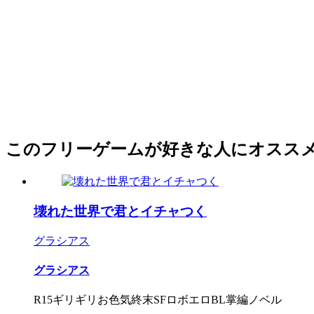
このフリーゲームが好きな人にオスス
壊れた世界で君とイチャつく
グラシアス
グラシアス
R15ギリギリお色気終末SFロボエロBL掌編ノベル