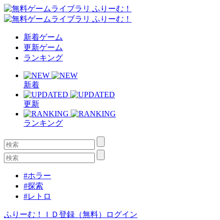
新着ゲーム
更新ゲーム
ランキング
新着
更新
ランキング
#ホラー
#探索
#レトロ
ふりーむ！ＩＤ登録（無料）
ログイン