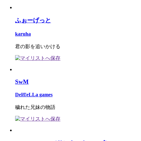
ふぉーげっと
karuha
君の影を追いかける
SwM
DeИ!eLLa games
穢れた兄妹の物語