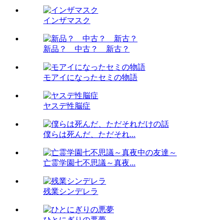
インザマスク
新品？ 中古？ 新古？
モアイになったセミの物語
ヤスデ性脳症
僕らは死んだ、ただそれ...
亡霊学園七不思議～真夜...
残業シンデレラ
ひとにぎりの悪夢