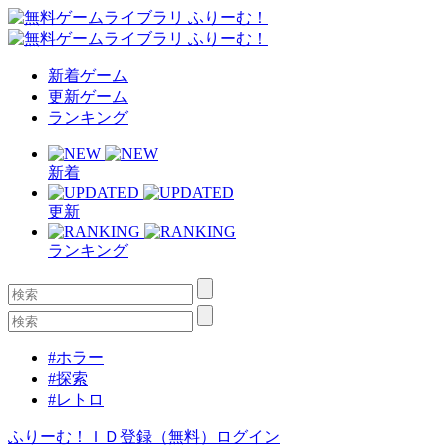
新着ゲーム
更新ゲーム
ランキング
新着
更新
ランキング
#ホラー
#探索
#レトロ
ふりーむ！ＩＤ登録（無料）
ログイン