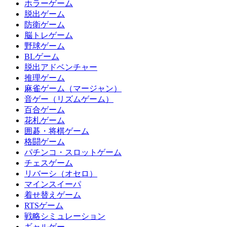
ホラーゲーム
脱出ゲーム
防衛ゲーム
脳トレゲーム
野球ゲーム
BLゲーム
脱出アドベンチャー
推理ゲーム
麻雀ゲーム（マージャン）
音ゲー（リズムゲーム）
百合ゲーム
花札ゲーム
囲碁・将棋ゲーム
格闘ゲーム
パチンコ・スロットゲーム
チェスゲーム
リバーシ（オセロ）
マインスイーパ
着せ替えゲーム
RTSゲーム
戦略シミュレーション
ギャルゲー