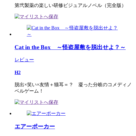
第弐製薬の楽しい研修ビジュアルノベル（完全版）
Cat in the Box ～怪盗屋敷を脱出せよ？～
レビュー
H2
脱出×笑い×友情＋猫耳＝？ 凝った分岐のコメディノ
ベルゲーム！
エアーポーカー