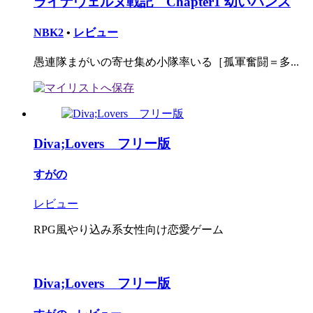
ライナヴェルヌ戦記 Chapter1 幼いハンス
NBK2
•
レビュー
愚連隊まがいの寄せ集め小隊率いる［孤軍奮闘＝多...
Diva;Lovers フリー版
すがの
レビュー
RPG風やり込み系女性向け恋愛ゲーム
Diva;Lovers フリー版