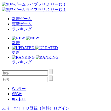
新着ゲーム
更新ゲーム
ランキング
新着
更新
ランキング
#ホラー
#探索
#レトロ
ふりーむ！ＩＤ登録（無料）
ログイン