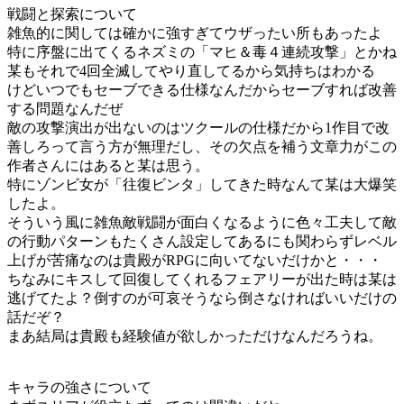
戦闘と探索について
雑魚的に関しては確かに強すぎてウザったい所もあったよ
特に序盤に出てくるネズミの「マヒ＆毒４連続攻撃」とかね
某もそれで4回全滅してやり直してるから気持ちはわかる
けどいつでもセーブできる仕様なんだからセーブすれば改善
する問題なんだぜ
敵の攻撃演出が出ないのはツクールの仕様だから1作目で改
善しろって言う方が無理だし、その欠点を補う文章力がこの
作者さんにはあると某は思う。
特にゾンビ女が「往復ビンタ」してきた時なんて某は大爆笑
したよ。
そういう風に雑魚敵戦闘が面白くなるように色々工夫して敵
の行動パターンもたくさん設定してあるにも関わらずレベル
上げが苦痛なのは貴殿がRPGに向いてないだけかと・・・
ちなみにキスして回復してくれるフェアリーが出た時は某は
逃げてたよ？倒すのが可哀そうなら倒さなければいいだけの
話だぞ？
まあ結局は貴殿も経験値が欲しかっただけなんだろうね。
キャラの強さについて