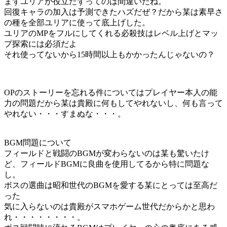
まずユリアが役立たずってのは間違いだね。
回復キャラの加入は予測できたハズだぜ？だから某は素早さ
の種を全部ユリアに使って底上げした。
ユリアのMPをフルにしてくれる必殺技はレベル上げとマッ
プ探索には必須だよ
それ使ってないから15時間以上もかかったんじゃないの？
OPのストーリーを忘れる件についてはプレイヤー本人の能
力の問題だから某は貴殿に何もしてやれないし、何も言って
やれない・・・すまぬな・・・。
BGM問題について
フィールドと戦闘のBGMが変わらないのは某も驚いたけ
ど、フィールドBGMに良曲を使用してるから特に問題な
し。
ボスの選曲は昭和世代のBGMを愛する某にとっては至高だ
った
気に入らないのは貴殿がスマホゲーム世代だからかと思わ
れ・・・・・・・・。