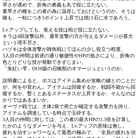
早さが遅めで、折角の奥義も丸で役に立たない。
素早さの種をこの者の為に温存しておけというのか。そうは
雖も、一粒につき5ポイント上昇では焼け石に水であろう。
Lv.アップしても、覚える技は殆ど役に立たない。
キラは4回攻撃以外、通常攻撃の方が与えるダメージが甚大
という理不尽さ、
ハヅキは全体攻撃が雑魚戦にてほんの少し役立つ程度、
3人目の仲間は前述の通り敏捷性やHPの低さにより、折角の
色とりどりな技が発動できずじまい。
「朱紅い雫」DOS版の召喚獣のオマージュというのか。
説明書によると、ボスはアイテム集めが攻略の鍵とのことだ
が、何をや宣わん。アイテムは回復するか、戦闘不能から回
復するか、暫くとあるステータスが上昇するか、そんなのば
かりではあるまいか。
オーヴァ戦では、大体2発で死亡が確定する攻撃力を誇り、
アイテムを調達している時点で玉砕する。
3人目の仲間に対しては、この者の最大HPの1.3倍を計算し
たかのようなダメージを与え、Lv.アップの意味は無し。
疲れを治すシャワーなんて最悪の極みで、「全員の疲れを治