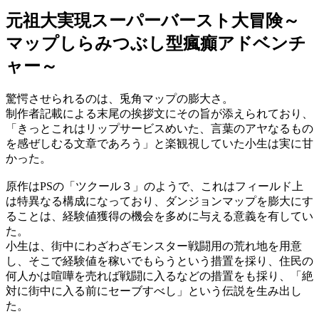
元祖大実現スーパーバースト大冒険～
マップしらみつぶし型瘋癲アドベンチ
ャー～
驚愕させられるのは、兎角マップの膨大さ。
制作者記載による末尾の挨拶文にその旨が添えられており、
「きっとこれはリップサービスめいた、言葉のアヤなるもの
を感ぜしむる文章であろう」と楽観視していた小生は実に甘
かった。
原作はPSの「ツクール３」のようで、これはフィールド上
は特異なる構成になっており、ダンジョンマップを膨大にす
ることは、経験値獲得の機会を多めに与える意義を有してい
た。
小生は、街中にわざわざモンスター戦闘用の荒れ地を用意
し、そこで経験値を稼いでもらうという措置を採り、住民の
何人かは喧嘩を売れば戦闘に入るなどの措置をも採り、「絶
対に街中に入る前にセーブすべし」という伝説を生み出し
た。