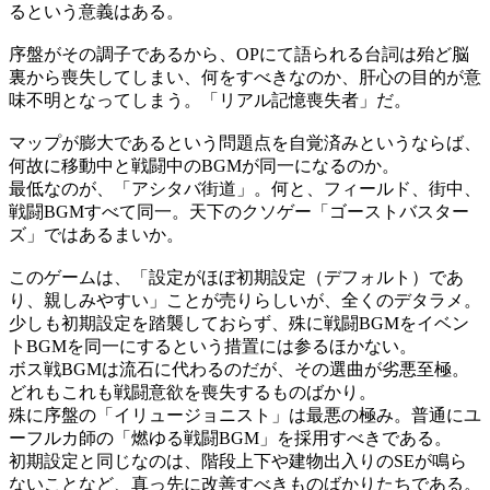
るという意義はある。
序盤がその調子であるから、OPにて語られる台詞は殆ど脳
裏から喪失してしまい、何をすべきなのか、肝心の目的が意
味不明となってしまう。「リアル記憶喪失者」だ。
マップが膨大であるという問題点を自覚済みというならば、
何故に移動中と戦闘中のBGMが同一になるのか。
最低なのが、「アシタバ街道」。何と、フィールド、街中、
戦闘BGMすべて同一。天下のクソゲー「ゴーストバスター
ズ」ではあるまいか。
このゲームは、「設定がほぼ初期設定（デフォルト）であ
り、親しみやすい」ことが売りらしいが、全くのデタラメ。
少しも初期設定を踏襲しておらず、殊に戦闘BGMをイベン
トBGMを同一にするという措置には参るほかない。
ボス戦BGMは流石に代わるのだが、その選曲が劣悪至極。
どれもこれも戦闘意欲を喪失するものばかり。
殊に序盤の「イリュージョニスト」は最悪の極み。普通にユ
ーフルカ師の「燃ゆる戦闘BGM」を採用すべきである。
初期設定と同じなのは、階段上下や建物出入りのSEが鳴ら
ないことなど、真っ先に改善すべきものばかりたちである。