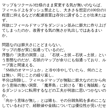
マップをツクール3仕様のまま変更する気が無いのならば、
フィールド上をダッシュ禁止とし、大きさを想定の100分の1
程度に抑えるなどの配慮措置は存分に講ずることが出来たは
ず。
何故にフィールドマップをダンジョン並みに膨大に作り上げ
てしまったのか。改善する気の無さが丸出しではあるまい
か。
問題なのは膨大さにとどまらない。
マップの形が実に似通っているのだ。
序盤の「決意の洞窟」は、「石状→土状→石状→土状」とい
う形態なのだが、石状のマップが余りにも似通っており、ル
ープ面と間違える。
「SMBのオマージュか」と冷や冷やしていたら、何のこと
は無い、同じことの繰り返し。
半分は削除し、フィールドマップが無駄に膨大なのだから向
かう意味の無い洞窟、「魔界島」に於ける「動く海賊船」な
るダンジョンに転用するなどの工夫が何故に思いつかないの
か。
「向かう意味が無し」とは雖も、その分雑魚戦を多めにこな
しているわけで、経験値や金銭については優位性が見いだせ