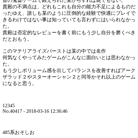
昔の鬼畜ゲームで鍛えられた某からすれば屁でもない。
貴殿の不満点は、どれもこれも自分の能力不足によるものだ
ったゆえ、誰しも某のように圧倒的な経験で快適にプレイで
きるわけではない事は知っていても言わずにはいられなかっ
た。
貴殿は否定的なレビューを書く前にもう少し自分を磨くべき
だとおもう。
このマテリアライズバーストは某の中では名作
何気なくやってみたゲームがこんなに面白いとは思わなかっ
た。
もう少しボリューム感を出してバランスを改善すればアーク
ザラッド２やスターオーシャン２と同等かそれ以上のゲーム
になると思う。
12345
No.40417 - 2018-03-16 12:36:46
485系おそしお