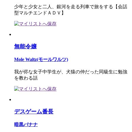
少年と少女と二人、銀河を走る列車で旅をする【会話
型マルチエンドＡＤＶ】
無能令嬢
Mole Waltz(モールワルツ)
我が侭な女子中学生が、犬猿の仲だった同級生に勉強
を教わる話
デスゲーム番長
暗黒バナナ