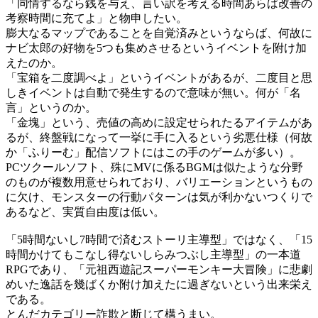
「同情するなら銭を与え、言い訳を考える時間あらば改善の
考察時間に充てよ」と物申したい。
膨大なるマップであることを自覚済みというならば、何故に
ナビ太郎の好物を5つも集めさせるというイベントを附け加
えたのか。
「宝箱を二度調べよ」というイベントがあるが、二度目と思
しきイベントは自動で発生するので意味が無い。何が「名
言」というのか。
「金塊」という、売値の高めに設定せられたるアイテムがあ
るが、終盤戦になって一挙に手に入るという劣悪仕様（何故
か「ふりーむ」配信ソフトにはこの手のゲームが多い）。
PCツクールソフト、殊にMVに係るBGMは似たような分野
のものが複数用意せられており、バリエーションというもの
に欠け、モンスターの行動パターンは気が利かないつくりで
あるなど、実質自由度は低い。
「5時間ないし7時間で済むストーリ主導型」ではなく、「15
時間かけてもこなし得ないしらみつぶし主導型」の一本道
RPGであり、「元祖西遊記スーパーモンキー大冒険」に悲劇
めいた逸話を幾ばくか附け加えたに過ぎないという出来栄え
である。
とんだカテゴリー詐欺と断じて構うまい。