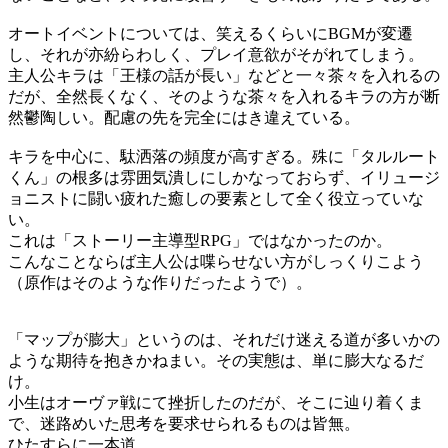
オートイベントについては、笑えるくらいにBGMが変遷
し、それが亦紛らわしく、プレイ意欲がそがれてしまう。
主人公キラは「王様の話が長い」などと一々茶々を入れるの
だが、全然長くなく、そのような茶々を入れるキラの方が断
然鬱陶しい。配慮の先を完全にはき違えている。
キラを中心に、駄洒落の頻度が高すぎる。殊に「タルルート
くん」の根多は雰囲気潰しにしかなっておらず、イリュージ
ョニストに闘い疲れた癒しの要素として全く役立っていな
い。
これは「ストーリー主導型RPG」ではなかったのか。
こんなことならば主人公は喋らせない方がしっくりこよう
（原作はそのような作りだったようで）。
「マップが膨大」というのは、それだけ迷える道が多いかの
ような期待を抱きかねまい。その実態は、単に膨大なるだ
け。
小生はオーヴァ戦にて挫折したのだが、そこに辿り着くま
で、迷路めいた思考を要求せられるものは皆無。
ひたすらに一本道。