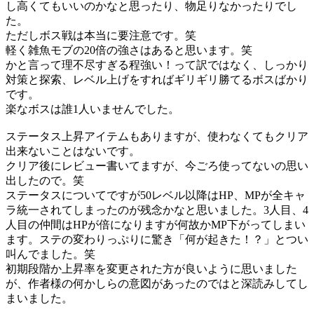
し高くてもいいのかなと思ったり、物足りなかったりでし
た。
ただしボス戦は本当に要注意です。笑
軽く雑魚モブの20倍の強さはあると思います。笑
かと言って理不尽すぎる程強い！って訳ではなく、しっかり
対策と探索、レベル上げをすればギリギリ勝てるボスばかり
です。
楽なボスは誰1人いませんでした。
ステータス上昇アイテムもありますが、使わなくてもクリア
出来ないことはないです。
クリア後にレビュー書いてますが、今ごろ使ってないの思い
出したので。笑
ステータスについてですが50レベル以降はHP、MPが全キャ
ラ統一されてしまったのが残念かなと思いました。3人目、4
人目の仲間はHPが倍になりますが何故かMP下がってしまい
ます。ステの変わりっぷりに驚き「何が起きた！？」とつい
叫んでました。笑
初期段階か上昇率を変更された方が良いように思いました
が、作者様の何かしらの意図があったのではと深読みしてし
まいました。