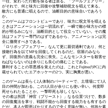
一往、変わった行動を採る者は居る。「フールフェアリー」
がそれで、何と味方に回復や攻撃補助呪文を唱えて来る。
敵方にも普通に唱えるので、油断目的の意味合いであろう
か。
このゲームはフロントビューであり、味方に呪文等を唱える
ときはアニメーションは一切流れず、一瞬で敵か味方かの標
的が明るみになり、油断目的として役立っていない。その魔
法はフェアリー専門のはずであるから、アニメーションは完
全に撤廃すべきである。
「ロリポップフェアリー」なんて更に親切過剰であり、何と
接吻行為を以てMPを回復してくれるのだ。宿屋のみなら
ず、回復所の意義も完全に喪失。こんなモンスターを殺害せ
ねばならないのは余りにも良心の痛むことである。
勝利することの罪悪感を覚えたのは、これとFujitsuのPCに内
蔵せられていたエアホッケーの2つ。実に胸糞が悪い。
このゲームは長らく2人体制のパーティーで、土壇場にて3人
目の仲間が加わる。この3人目が余りにも使い辛い。何度即
死せられたることか。一撃即死も珍しくない。
その者は所謂「神官（プリースト）」なる位置づけで、数多
の回復魔法を掌り、戦闘不能から回復する能力をも有するの
だが、本人が即死ばかりするので全く意味が無い。何故か素