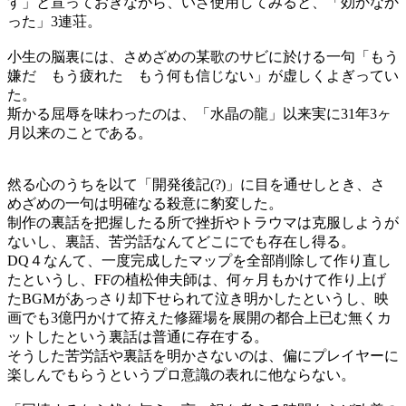
す」と宣っておきながら、いざ使用してみると、「効かなか
った」3連荘。
小生の脳裏には、さめざめの某歌のサビに於ける一句「もう
嫌だ もう疲れた もう何も信じない」が虚しくよぎってい
た。
斯かる屈辱を味わったのは、「水晶の龍」以来実に31年3ヶ
月以来のことである。
然る心のうちを以て「開発後記(?)」に目を通せしとき、さ
めざめの一句は明確なる殺意に豹変した。
制作の裏話を把握したる所で挫折やトラウマは克服しようが
ないし、裏話、苦労話なんてどこにでも存在し得る。
DQ４なんて、一度完成したマップを全部削除して作り直し
たというし、FFの植松伸夫師は、何ヶ月もかけて作り上げ
たBGMがあっさり却下せられて泣き明かしたというし、映
画でも3億円かけて拵えた修羅場を展開の都合上已む無くカ
ットしたという裏話は普通に存在する。
そうした苦労話や裏話を明かさないのは、偏にプレイヤーに
楽しんでもらうというプロ意識の表れに他ならない。