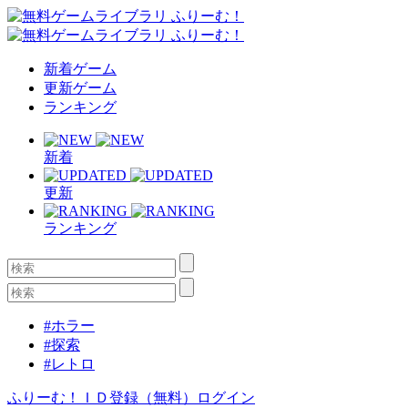
新着ゲーム
更新ゲーム
ランキング
新着
更新
ランキング
#ホラー
#探索
#レトロ
ふりーむ！ＩＤ登録（無料）
ログイン