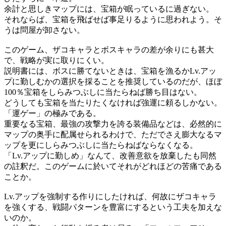
余計と思しきマップには、宝箱が眠っているに過ぎない。
それならば、宝箱を飛ばせば事足りるように思われよう。そ
うは問屋が卸さない。
このゲーム、ザコキャラとボスキャラの差が余りにも甚大
で、戦略が実に取りにくい。
説明書には、ボスに勝てないときは、宝箱を漁るかLv.アッ
プに勤しむかの選択を採ることを推奨しているのだが、ほぼ
100％宝箱をしらみつぶしに当たらねば勝ち目はない。
どうしても宝箱を当たりたくなければ強運に頼るしかない。
「運ゲー」の極みである。
重要なる宝箱、最強の攻撃力を誇る装備品などは、必然的に
マップの奥手に配属せられるわけで、ただでさえ膨大なるマ
ップを更にしらみつぶしに当たらねばならなくなる。
「Lv.アップに勤しめ」なんて、改善意欲を放棄したも同然
の註釈だ。このゲームに於いてそれがどれほどの苦痛である
ことか。
Lv.アップを強制する作りにしたければ、何故にザコキャラ
を強くする、戦闘パターンを豊富にするという工夫を加えな
いのか。