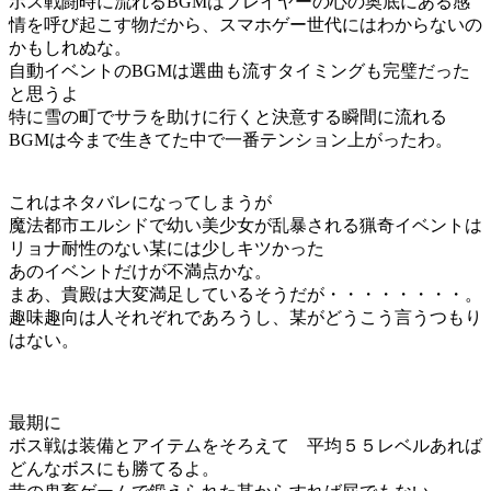
ボス戦闘時に流れるBGMはプレイヤーの心の奥底にある感
情を呼び起こす物だから、スマホゲー世代にはわからないの
かもしれぬな。
自動イベントのBGMは選曲も流すタイミングも完璧だった
と思うよ
特に雪の町でサラを助けに行くと決意する瞬間に流れる
BGMは今まで生きてた中で一番テンション上がったわ。
これはネタバレになってしまうが
魔法都市エルシドで幼い美少女が乱暴される猟奇イベントは
リョナ耐性のない某には少しキツかった
あのイベントだけが不満点かな。
まあ、貴殿は大変満足しているそうだが・・・・・・・・。
趣味趣向は人それぞれであろうし、某がどうこう言うつもり
はない。
最期に
ボス戦は装備とアイテムをそろえて 平均５５レベルあれば
どんなボスにも勝てるよ。