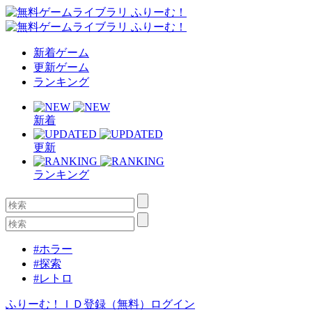
新着ゲーム
更新ゲーム
ランキング
新着
更新
ランキング
#ホラー
#探索
#レトロ
ふりーむ！ＩＤ登録（無料）
ログイン