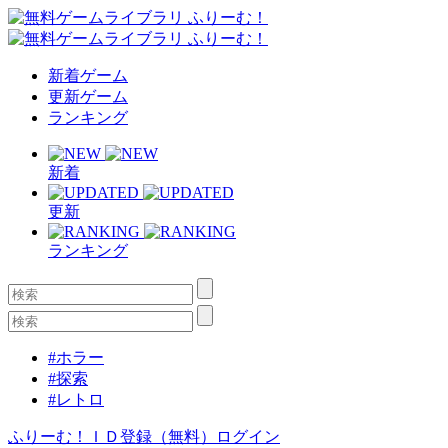
新着ゲーム
更新ゲーム
ランキング
新着
更新
ランキング
#ホラー
#探索
#レトロ
ふりーむ！ＩＤ登録（無料）
ログイン