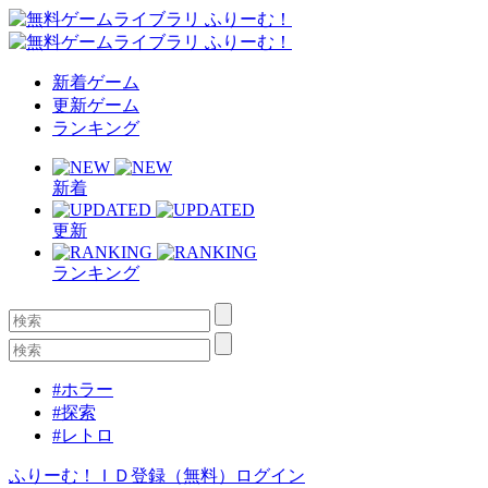
新着ゲーム
更新ゲーム
ランキング
新着
更新
ランキング
#ホラー
#探索
#レトロ
ふりーむ！ＩＤ登録（無料）
ログイン