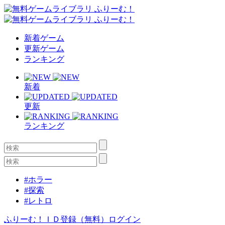
新着ゲーム
更新ゲーム
ランキング
新着
更新
ランキング
#ホラー
#探索
#レトロ
ふりーむ！ＩＤ登録（無料）
ログイン