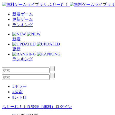
新着ゲーム
更新ゲーム
ランキング
新着
更新
ランキング
#ホラー
#探索
#レトロ
ふりーむ！ＩＤ登録（無料）
ログイン