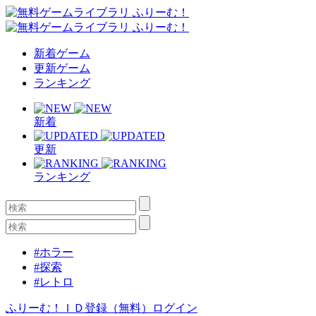
新着ゲーム
更新ゲーム
ランキング
新着
更新
ランキング
#ホラー
#探索
#レトロ
ふりーむ！ＩＤ登録（無料）
ログイン