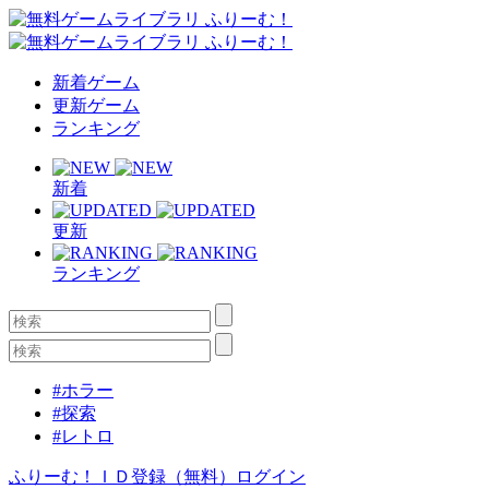
新着ゲーム
更新ゲーム
ランキング
新着
更新
ランキング
#ホラー
#探索
#レトロ
ふりーむ！ＩＤ登録（無料）
ログイン