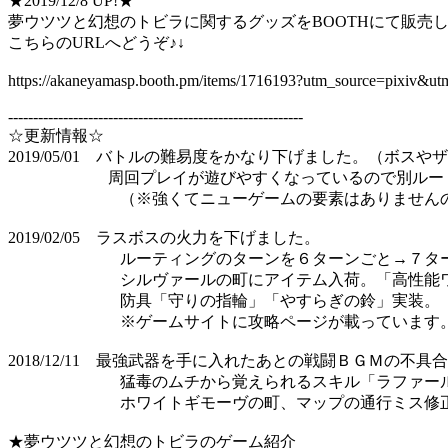
★2019/12/8 UP!★
夢ウツツと幻想のトビラに関するグッズをBOOTHにて販売
こちらのURLへどうぞ♪↓
https://akaneyamasp.booth.pm/items/1716193?utm_source=pixiv&
-----------------------------------------------------------
☆更新情報☆
2019/05/01 バトルの難易度をかなり下げました。（ボス
周回プレイが遊びやすくなっているので別ルートを
（※強くてニューゲームの要素はありませんので
2019/02/05 ラスボスの火力を下げました。
ルーティングのターンを６ターンごと→７ター
シルヴァールの町にアイテム入荷。「高性能ワ
防具「守りの指輪」「やすらぎの鈴」実装。
※ゲームサイトに攻略ページが載っています
2018/12/11 最強武器を手に入れたあとの戦闘ＢＧＭの不具
猛毒のムチから覚えられるスキル「ラファール」
ホワイトギモーヴの町、マップの通行ミス修
★夢ウツツと幻想のトビラのゲーム紹介