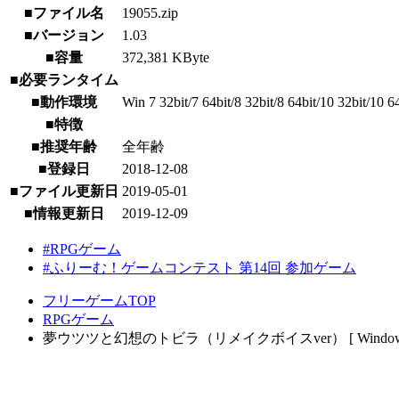
■ファイル名
19055.zip
■バージョン
1.03
■容量
372,381 KByte
■必要ランタイム
■動作環境
Win 7 32bit/7 64bit/8 32bit/8 64bit/10 32bit/10 
■特徴
■推奨年齢
全年齢
■登録日
2018-12-08
■ファイル更新日
2019-05-01
■情報更新日
2019-12-09
#RPGゲーム
#ふりーむ！ゲームコンテスト 第14回 参加ゲーム
フリーゲームTOP
RPGゲーム
夢ウツツと幻想のトビラ（リメイクボイスver） [ Windows