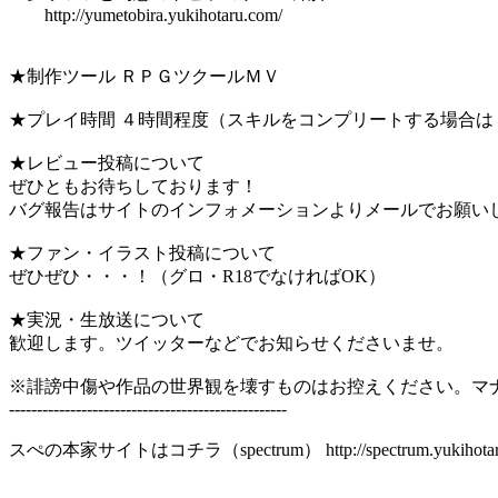
http://yumetobira.yukihotaru.com/
★制作ツール ＲＰＧツクールＭＶ
★プレイ時間 ４時間程度（スキルをコンプリートする場合は
★レビュー投稿について
ぜひともお待ちしております！
バグ報告はサイトのインフォメーションよりメールでお願い
★ファン・イラスト投稿について
ぜひぜひ・・・！（グロ・R18でなければOK）
★実況・生放送について
歓迎します。ツイッターなどでお知らせくださいませ。
※誹謗中傷や作品の世界観を壊すものはお控えください。マ
--------------------------------------------------
スぺの本家サイトはコチラ（spectrum） http://spectrum.yukihotar