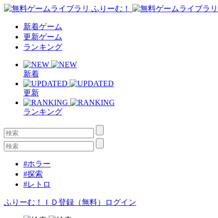
新着ゲーム
更新ゲーム
ランキング
新着
更新
ランキング
#ホラー
#探索
#レトロ
ふりーむ！ＩＤ登録（無料）
ログイン