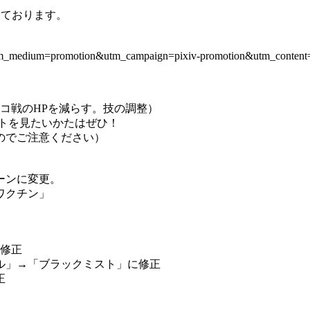
しております。
utm_medium=promotion&utm_campaign=pixiv-promotion&utm_content=
やザコ戦のHPを減らす。技の調整）
見たいかたはぜひ！
ご注意ください）
ンに変更。
クチン」
。
合修正
→「ブラックミスト」に修正
正