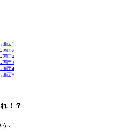
守れ！？
まう…！