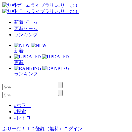
新着ゲーム
更新ゲーム
ランキング
新着
更新
ランキング
#ホラー
#探索
#レトロ
ふりーむ！ＩＤ登録（無料）
ログイン