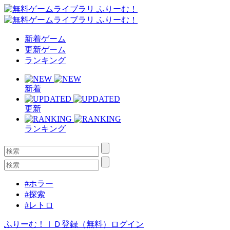
新着ゲーム
更新ゲーム
ランキング
新着
更新
ランキング
#ホラー
#探索
#レトロ
ふりーむ！ＩＤ登録（無料）
ログイン