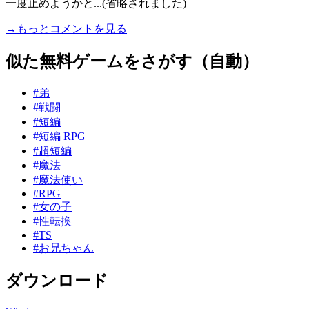
一度止めようかと...(省略されました)
→もっとコメントを見る
似た無料ゲームをさがす（自動）
#弟
#戦闘
#短編
#短編 RPG
#超短編
#魔法
#魔法使い
#RPG
#女の子
#性転換
#TS
#お兄ちゃん
ダウンロード