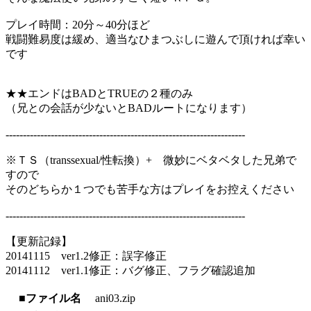
プレイ時間：20分～40分ほど
戦闘難易度は緩め、適当なひまつぶしに遊んで頂ければ幸い
です
★★エンドはBADとTRUEの２種のみ
（兄との会話が少ないとBADルートになります）
---------------------------------------------------------------------
※ＴＳ（transsexual/性転換）+ 微妙にベタベタした兄弟で
すので
そのどちらか１つでも苦手な方はプレイをお控えください
---------------------------------------------------------------------
【更新記録】
20141115 ver1.2修正：誤字修正
20141112 ver1.1修正：バグ修正、フラグ確認追加
■ファイル名
ani03.zip