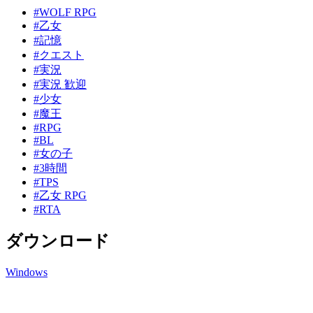
#WOLF RPG
#乙女
#記憶
#クエスト
#実況
#実況 歓迎
#少女
#魔王
#RPG
#BL
#女の子
#3時間
#TPS
#乙女 RPG
#RTA
ダウンロード
Windows