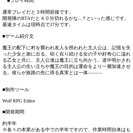
■プレイ時間
通常プレイだと３時間前後です。
開発陣のRTAだと４０分切れるかな...？といった感じです。
最速タイムは現時点で27分です。
■ゲーム紹介文
魔王の配下に村を襲われ友人を拐われた主人公は、記憶を失
った少女と旅に出る。幼く在り続ける女の子や好奇心に溢れ
る乙女と共に、主人公達は魔王に立ち向かう。道中明かされ
る主人公の生い立ちや魔王の目的は運命をより一層加速させ
る。彼らが旅路の先に得る真実とは一体―――
■制作ツール
Wolf RPG Editor
■開発期間
約半年
※各々の本業がある中での半年ですので、作業時間自体はも