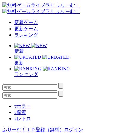
新着ゲーム
更新ゲーム
ランキング
新着
更新
ランキング
#ホラー
#探索
#レトロ
ふりーむ！ＩＤ登録（無料）
ログイン