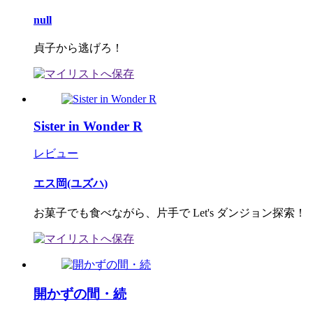
null
貞子から逃げろ！
Sister in Wonder R
レビュー
エス岡(ユズハ)
お菓子でも食べながら、片手で Let's ダンジョン探索！
開かずの間・続