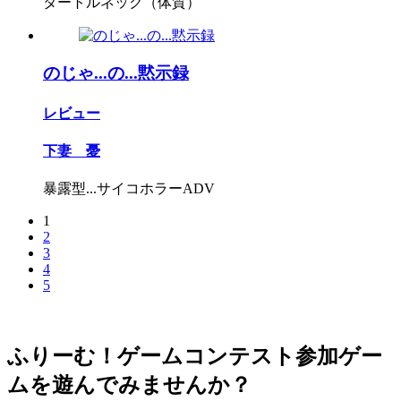
タートルネック（体質）
のじゃ...の...黙示録
レビュー
下妻 憂
暴露型...サイコホラーADV
1
2
3
4
5
ふりーむ！ゲームコンテスト参加ゲー
ムを遊んでみませんか？