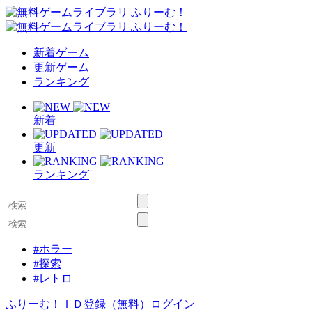
新着ゲーム
更新ゲーム
ランキング
新着
更新
ランキング
#ホラー
#探索
#レトロ
ふりーむ！ＩＤ登録（無料）
ログイン