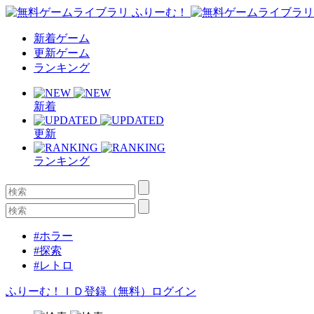
新着ゲーム
更新ゲーム
ランキング
新着
更新
ランキング
#ホラー
#探索
#レトロ
ふりーむ！ＩＤ登録（無料）
ログイン