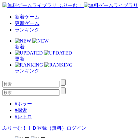
新着ゲーム
更新ゲーム
ランキング
新着
更新
ランキング
#ホラー
#探索
#レトロ
ふりーむ！ＩＤ登録（無料）
ログイン