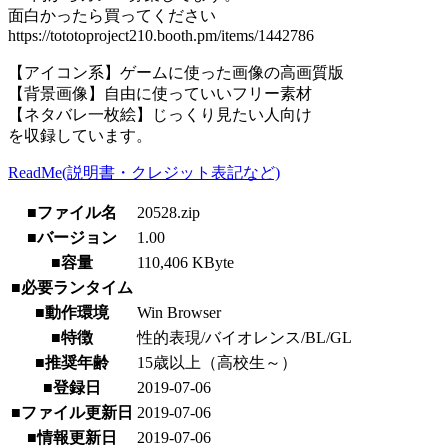
面白かったら買ってください
https://tototoproject210.booth.pm/items/1442786
【アイコン系】ゲームに使った画像の高画質版
【背景画像】自由に使っていいフリー素材
【ネタバレ一枚絵】じっくり見たい人向け
を収録しています。
ReadMe(説明書・クレジット表記など)
■ファイル名
20528.zip
■バージョン
1.00
■容量
110,406 KByte
■必要ランタイム
■動作環境
Win Browser
■特徴
性的表現/バイオレンス/BL/GL
■推奨年齢
15歳以上（高校生～）
■登録日
2019-07-06
■ファイル更新日
2019-07-06
■情報更新日
2019-07-06