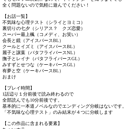
全く問題ないので気軽に遊んでください！
【お話一覧】
不気味な心理テスト（シライとヨミコ）
裏切りの七夕（シリアス？ クズ恋愛）
スーパー最上楓（コメディ、お笑い）
会長と鏡（アイスバースBL）
クールとイズミ（アイスバースBL）
麗子と譲葉（バタフライバースNL）
撫子とレイナ（バタフライバースGL）
みすずとせつな（ケーキバースGL）
有夢と空（ケーキバースBL）
おまけ
【プレイ時間】
1話辺り１分前後で読み終わるので
全部読んでも10分前後です。
基本的に一本道ノベルなのでエンディング分岐はないです。
「不気味な心理テスト」のみ結末が４つに分岐します
【この作品に含まれる要素】