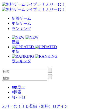
新着ゲーム
更新ゲーム
ランキング
新着
更新
ランキング
#ホラー
#探索
#レトロ
ふりーむ！ＩＤ登録（無料）
ログイン