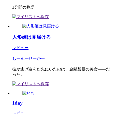
3分間の物語
人形姫は見届ける
レビュー
しーんーせーかー
彼が逃げ込んだ先にいたのは、金髪碧眼の美女――だ
った。
1day
レビュー