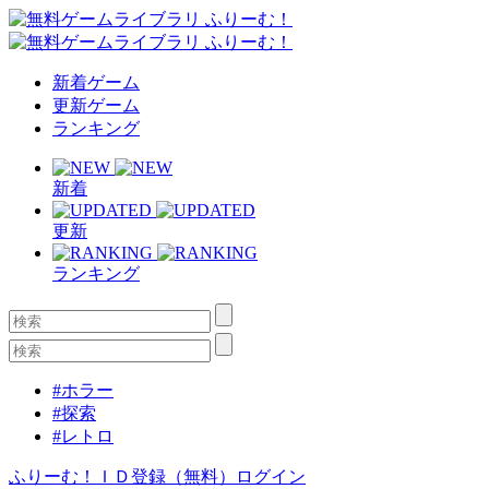
新着ゲーム
更新ゲーム
ランキング
新着
更新
ランキング
#ホラー
#探索
#レトロ
ふりーむ！ＩＤ登録（無料）
ログイン