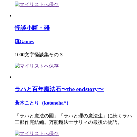
怪談小噺・殘
琉Games
1000文字怪談集その３
ラハと百年魔法石〜the endstory〜
蒼木ことり（kotonoha*）
「ラハと魔法の園」「ラハと理の魔法生」に続くラハ
三部作完結編。万能魔法士サリィの最後の物語。