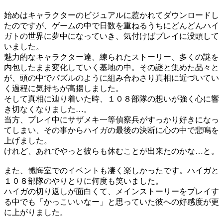
始めはキャラクターのビジュアルに惹かれてダウンロードし
たのですが、ゲームの中で日数を重ねるうちにどんどんハイ
ガトの世界に夢中になっていき、気付けばプレイに没頭して
いました。
魅力的なキャラクター達、練られたストーリー、多くの謎を
内包したまま変化していく基地の中。その謎と集めた品々と
が、頭の中でパズルのように組み合わさり真相に近づいてい
く過程に気持ちが高揚しました。
そして真相に辿り着いた時、１０８部隊の想いが強く心に響
き切なくなりました…。
当方、プレイ中にサザメキ一等偵察兵がすっかり好きになっ
てしまい、その事からハイガの最後の決断に心の中で悲鳴を
上げました。
けれど、あれでやっと彼らも休むことが出来たのかな…と。
また、懺悔室でのイベントも凄く楽しかったです。ハイガと
１０８部隊のやりとりに何度も笑いました。
ハイガの切り返しが面白くて、メインストーリーをプレイす
る中でも「かっこいいなー」と思っていた彼への好感度が更
に上がりました。