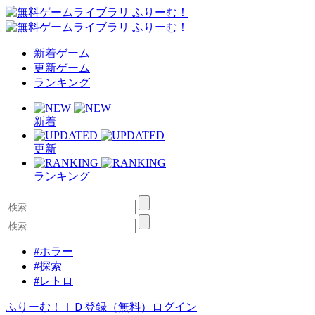
新着ゲーム
更新ゲーム
ランキング
新着
更新
ランキング
#ホラー
#探索
#レトロ
ふりーむ！ＩＤ登録（無料）
ログイン