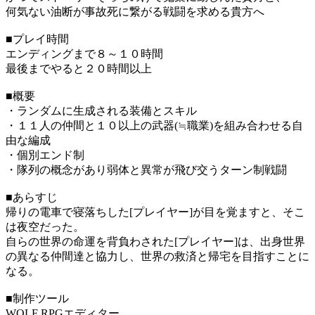
何気ない油断が事故死に繋がる戦闘を求める貴方へ
■プレイ時間
エンディングまで８～１０時間
最後までやると２０時間以上
■概要
・ランダムに生成される装備とスキル
・１１人の仲間と１０以上の武器(≒職業)を組み合わせる自
由な編成
・個別エンド制
・隊列の概念があり弱体と異常が飛び交うターン制戦闘
■あらすじ
帰りの電車で寝落ちした[プレイヤー]が目を覚ますと、そこ
は夜空だった。
自らの世界の命運を背負わされた[プレイヤー]は、出身世界
の異なる仲間達と協力し、世界の救済と帰宅を目指すことに
なる。
■制作ツール
WOLF RPGエディター