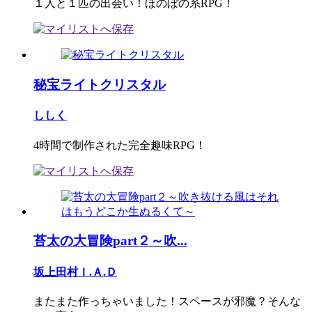
１人と１匹の出会い！ほのぼの系RPG！
秘宝ライトクリスタル
ししく
4時間で制作された完全趣味RPG！
苔太の大冒険part２～吹...
坂上田村Ｉ.Ａ.Ｄ
またまた作っちゃいました！スペースが邪魔？そんな