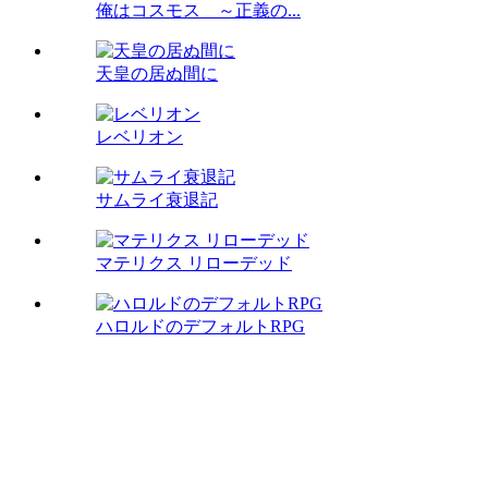
俺はコスモス ～正義の...
天皇の居ぬ間に
レベリオン
サムライ衰退記
マテリクス リローデッド
ハロルドのデフォルトRPG