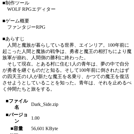
■制作ツール
WOLF RPGエディター
■ゲーム概要
ファンタジーRPG
■あらすじ
人間と魔族が暮らしている世界、エインリア。100年前に
起こった人間と魔族の戦争は、勇者と魔王の相打ちにより魔
族軍が崩れ、人間側の勝利に終わった。
そして現在。とある村に住む1人の青年は、夢の中で自分
が勇者を継ぐものだと知る。そして100年前に倒されたはず
の四天王の1人が新たな魔王を名乗り、かつての魔王を復活
させようとしていることを知った。青年は、それを止めるべ
く仲間たちと旅をする。
■ファイル
Dark_Side.zip
名
■バージョ
1.00
ン
■容量
56,601 KByte