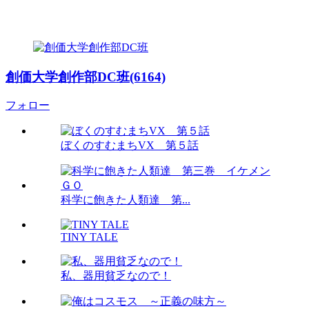
創価大学創作部DC班(6164)
フォロー
ぼくのすむまちVX 第５話
科学に飽きた人類達 第...
TINY TALE
私、器用貧乏なので！