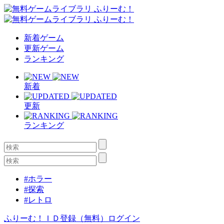
新着ゲーム
更新ゲーム
ランキング
新着
更新
ランキング
#ホラー
#探索
#レトロ
ふりーむ！ＩＤ登録（無料）
ログイン