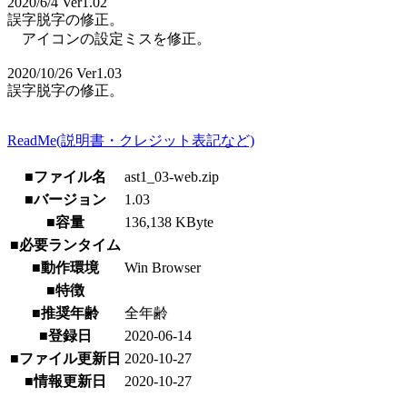
2020/6/4 Ver1.02
誤字脱字の修正。
アイコンの設定ミスを修正。
2020/10/26 Ver1.03
誤字脱字の修正。
ReadMe(説明書・クレジット表記など)
■ファイル名
ast1_03-web.zip
■バージョン
1.03
■容量
136,138 KByte
■必要ランタイム
■動作環境
Win Browser
■特徴
■推奨年齢
全年齢
■登録日
2020-06-14
■ファイル更新日
2020-10-27
■情報更新日
2020-10-27