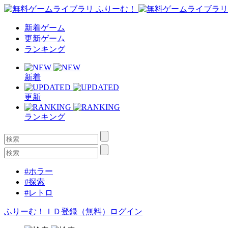
新着ゲーム
更新ゲーム
ランキング
新着
更新
ランキング
#ホラー
#探索
#レトロ
ふりーむ！ＩＤ登録（無料）
ログイン