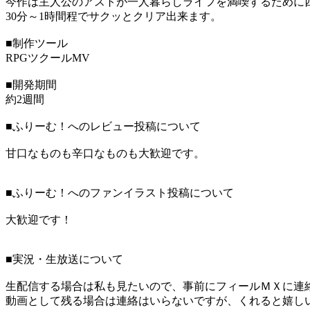
今作は主人公のアストが一人暮らしライフを満喫するために四
30分～1時間程でサクッとクリア出来ます。
■制作ツール
RPGツクールMV
■開発期間
約2週間
■ふりーむ！へのレビュー投稿について
甘口なものも辛口なものも大歓迎です。
■ふりーむ！へのファンイラスト投稿について
大歓迎です！
■実況・生放送について
生配信する場合は私も見たいので、事前にフィールＭＸに連
動画として残る場合は連絡はいらないですが、くれると嬉し