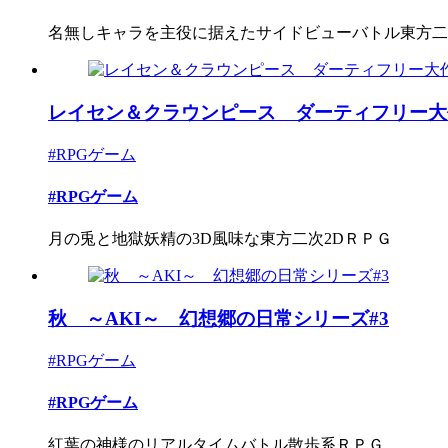
名無しキャラを主役に据えたサイドビューバトル東方二
レイセン＆クラウンピース ダーティフリー大
#RPGゲーム
#RPGゲーム
月の兎と地獄妖精の3D風味な東方二次2DＲＰＧ
秋 ～AKI～ 幻想郷の日常シリーズ#3
#RPGゲーム
#RPGゲーム
紅葉の神様のリアルタイムバトル散歩系ＲＰＧ