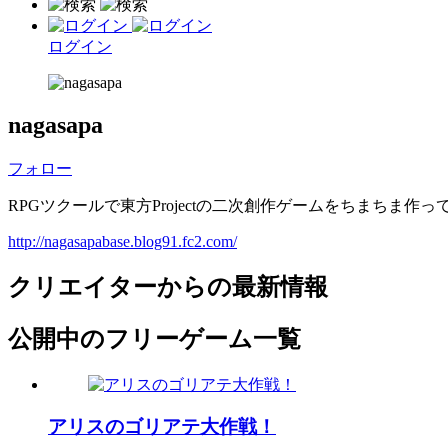
ログイン
nagasapa
フォロー
RPGツクールで東方Projectの二次創作ゲームをちまちま
http://nagasapabase.blog91.fc2.com/
クリエイターからの最新情報
公開中のフリーゲーム一覧
アリスのゴリアテ大作戦！