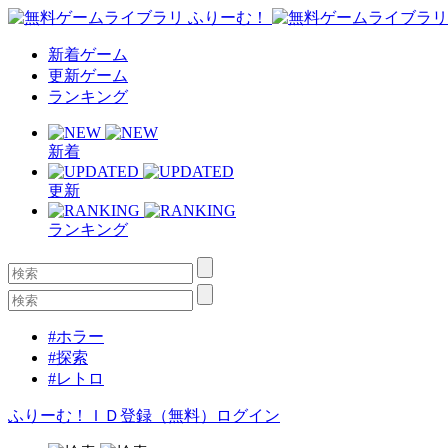
新着ゲーム
更新ゲーム
ランキング
新着
更新
ランキング
#ホラー
#探索
#レトロ
ふりーむ！ＩＤ登録（無料）
ログイン