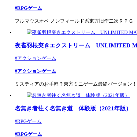
#RPGゲーム
フルマウスオペ ノンフィールド系東方旧作二次ＲＰＧ
夜雀羽根突きエクストリーム UNLIMITED M
#アクションゲーム
#アクションゲーム
ミスティアのお手軽？東方ミニゲーム最終バージョン！
名無き者往く名無き道 体験版（2021年版）
#RPGゲーム
#RPGゲーム